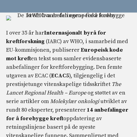
I over 35 år har
Internasjonalt byrå for
kreftforskning
(IARC) av WHO, i samarbeid med
EU-kommisjonen, publiserer
Europeisk kode
mot kreft
en tekst som samler evidensbaserte
anbefalinger for kreftforebygging. Den femte
utgaven av ECAC (
ECAC5
), tilgjengelig i det
prestisjetunge vitenskapelige tidsskriftet
The
Lancet Regional Health – Europe
og støttet av en
serie artikler om
Molekylær onkologi
utviklet av
rundt 80 eksperter, presenterer
14 anbefalinger
for å forebygge kreft
oppdatering av
retningslinjene basert på de nyeste
vitenskapelige funnene. Sammenlignet med