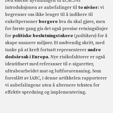
Den største nyvinningen til ECAC5 er
introduksjonen av anbefalinger til
to nivåer
: vi
begrenser oss ikke lenger til å indikere til
enkeltpersoner
borgere
hva du skal gjøre, men
for første gang gis det også presise retningslinjer
for
politiske beslutningstakere
(
politikere
) for å
skape sunnere miljøer. Et nødvendig skritt, med
tanke på at kreft fortsatt representerer
andre
dødsårsak i Europa
. Nye risikofaktorer er også
identifisert med referanser til e-sigaretter,
ultrabearbeidet mat og luftforurensning. Som
foreslått av IARC, i denne artikkelen rapporterer
vi anbefalingene uten å alternere teksten for
effektiv spredning og implementering.