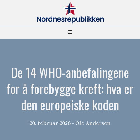
Hopp
til
innhold
Meny
De 14 WHO-anbefalingene
for å forebygge kreft: hva er
den europeiske koden
20. februar 2026
- Ole Andersen