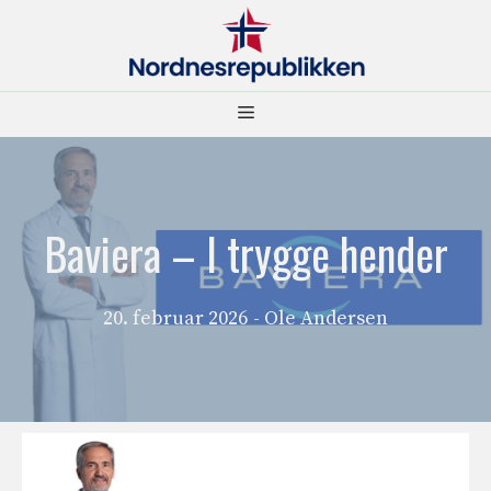
Hopp
til
innhold
Meny
Baviera – I trygge hender
20. februar 2026
- Ole Andersen