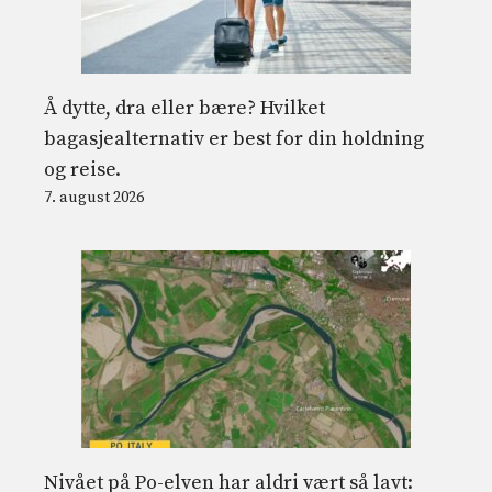
Å dytte, dra eller bære? Hvilket
bagasjealternativ er best for din holdning
og reise.
7. august 2026
Nivået på Po-elven har aldri vært så lavt: