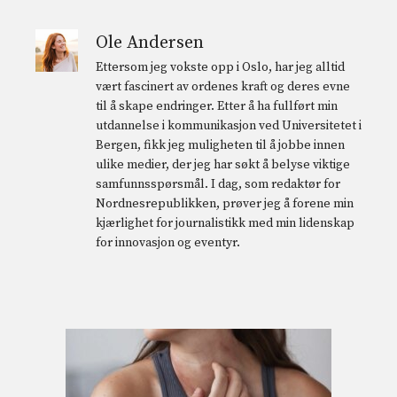
Ole Andersen
Ettersom jeg vokste opp i Oslo, har jeg alltid
vært fascinert av ordenes kraft og deres evne
til å skape endringer. Etter å ha fullført min
utdannelse i kommunikasjon ved Universitetet i
Bergen, fikk jeg muligheten til å jobbe innen
ulike medier, der jeg har søkt å belyse viktige
samfunnsspørsmål. I dag, som redaktør for
Nordnesrepublikken, prøver jeg å forene min
kjærlighet for journalistikk med min lidenskap
for innovasjon og eventyr.