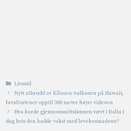
Kategorier
Livsstil
Nytt utbrudd av Kilauea-vulkanen på Hawaii,
lavafontener opptil 300 meter høye: videoen
Hva burde gjennomsnittslønnen vært i Italia i
dag hvis den hadde vokst med levekostnadene?