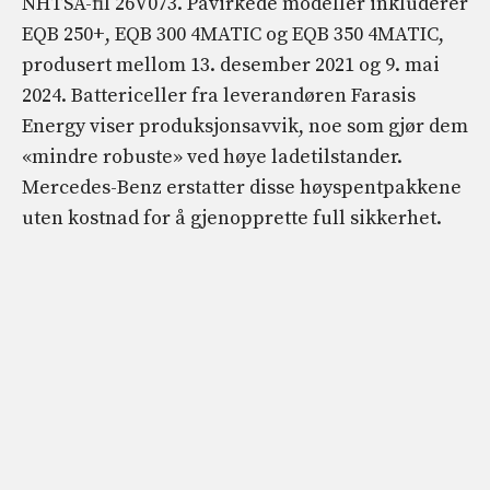
NHTSA-fil 26V073. Påvirkede modeller inkluderer
EQB 250+, EQB 300 4MATIC og EQB 350 4MATIC,
produsert mellom 13. desember 2021 og 9. mai
2024. Battericeller fra leverandøren Farasis
Energy viser produksjonsavvik, noe som gjør dem
«mindre robuste» ved høye ladetilstander.
Mercedes-Benz erstatter disse høyspentpakkene
uten kostnad for å gjenopprette full sikkerhet.