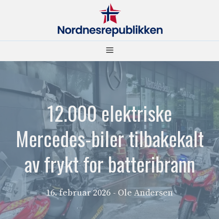
Hopp
til
innhold
Meny
12.000 elektriske
Mercedes-biler tilbakekalt
av frykt for batteribrann
16. februar 2026
- Ole Andersen