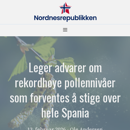
Hopp
til
innhold
Meny
Leger advarer om
rekordhøye pollennivåer
som forventes å stige over
hele Spania
13. februar 2026
- Ole Andersen