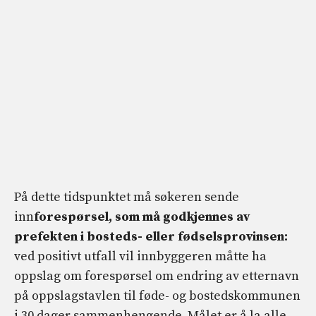
På dette tidspunktet må søkeren sende
inn
forespørsel, som må godkjennes av
prefekten i bosteds- eller fødselsprovinsen:
ved positivt utfall vil innbyggeren måtte ha
oppslag om forespørsel om endring av etternavn
på oppslagstavlen til føde- og bostedskommunen
i 30 dager sammenhengende. Målet er å la alle