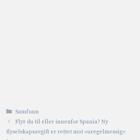
Kategorier
Samfunn
Flyr du til eller innenfor Spania? Ny
flyselskapsavgift er rettet mot «uregelmessig»