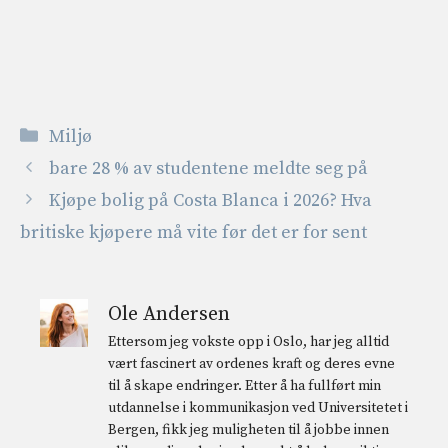
Kategorier
Miljø
bare 28 % av studentene meldte seg på
Kjøpe bolig på Costa Blanca i 2026? Hva
britiske kjøpere må vite før det er for sent
Ole Andersen
Ettersom jeg vokste opp i Oslo, har jeg alltid
vært fascinert av ordenes kraft og deres evne
til å skape endringer. Etter å ha fullført min
utdannelse i kommunikasjon ved Universitetet i
Bergen, fikk jeg muligheten til å jobbe innen