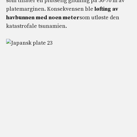
som tillater en plutselig glidning på 50-70 m av
platemarginen. Konsekvensen ble
løfting av
havbunnen med noen meter
som utløste den
katastrofale tsunamien.