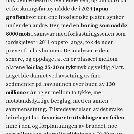
bak denne destruktive hendelsen, og om bord på
et forskningsfartøy nådde de i 2024
Japan-
grøften
hvor den ene litosfæriske platen synker
under den andre. Her, med en
boring som nådde
8000 moh
i samsvar med forkastningssonen som
jordskjelvet i 2011 oppsto langs, tok de noen
prøver fra havbunnen. De analyserte dem
senere, og oppdaget at en er plassert mellom
platene
leirlag 25-30 m tykt
myk og veldig glatt.
Laget ble dannet ved avsetning av fine
sedimenter på havbunnen over buen av
130
millioner år
og er mellom to tykke, mer
motstandsdyktige berglag, med en annen
sammensetning. Tilstedeværelsen av det svake
leirelaget har
favoriserte utviklingen av feilen
inne i den og forplantningen av bruddet, noe