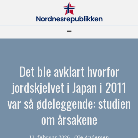
Hopp
til
innhold
Meny
Det ble avklart hvorfor
jordskjelvet i Japan i 2011
var så ødeleggende: studien
om årsakene
11. februar 2026
- Ole Andersen