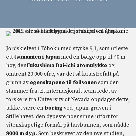
Jordskjelvet i Tōhoku med styrke 9,1, som utløste
ett
tsunamien i Japan
med en bølge opp til 40 m
høy, den
Fukushima Dai-ichi atomulykke
og
omtrent 20 000 ofre, var det så katastrofalt på
grunn av
egenskapene til feilsonen
som den
stammer fra. Et internasjonalt team ledet av
forskere fra University of Nevada oppdaget dette,
takket være en
boring
ved Japan-graven i
Stillehavet, den dypeste noensinne utført for
vitenskapelige formål på havbunnen, som nådde
8000 m dyp
. Som beskrevet av den nye studien,