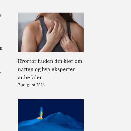
e
m
Hvorfor huden din klør om
natten og hva eksperter
v
anbefaler
7. august 2026