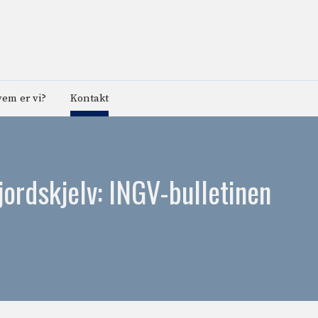
em er vi?
Kontakt
ordskjelv: INGV-bulletinen