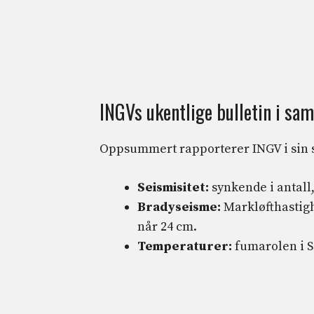
INGVs ukentlige bulletin i s
Oppsummert rapporterer INGV i sin s
Seismisitet:
synkende i antall
Bradyseisme:
Markløfthastigh
når 24 cm.
Temperaturer:
fumarolen i So