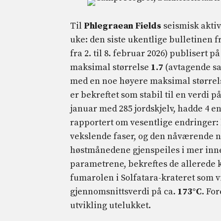
Til
Phlegraean Fields
seismisk akti
uke: den siste ukentlige bulletinen 
fra 2. til 8. februar 2026) publisert p
maksimal størrelse
1.7
(avtagende s
med en noe høyere maksimal størrels
er bekreftet som stabil til en verdi p
januar med 285 jordskjelv, hadde 4 en
rapportert om vesentlige endringer:
vekslende faser, og den nåværende 
høstmånedene gjenspeiles i mer inne
parametrene, bekreftes de allerede
fumarolen i Solfatara-krateret som vi
gjennomsnittsverdi på ca.
173°C
. Fo
utvikling utelukket.