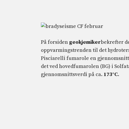
På forsiden
geokjemiker
bekrefter d
oppvarmingstrenden til det hydroter
Pisciarelli fumarole en gjennomsnit
det ved hovedfumarolen (BG) i Solfa
gjennomsnittsverdi på ca.
173°C
.