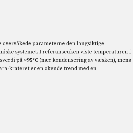
e overvåkede parameterne den langsiktige
miske systemet. I referanseuken viste temperaturen i
tsverdi på
~95°C
(nær kondensering av væsken), mens
tara-krateret er en økende trend med en