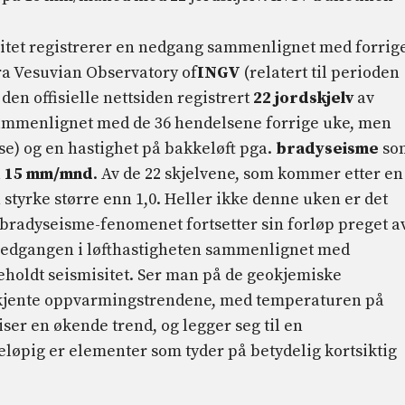
vitet registrerer en nedgang sammenlignet med forrig
fra Vesuvian Observatory of
INGV
(relatert til perioden
å den offisielle nettsiden registrert
22 jordskjelv
av
ammenlignet med de 36 hendelsene forrige uke, men
e) og en hastighet på bakkeløft pga.
bradyseisme
so
å
15 mm/mnd
. Av de 22 skjelvene, som kommer etter en
 styrke større enn 1,0. Heller ikke denne uken er det
 bradyseisme-fenomenet fortsetter sin forløp preget a
nedgangen i løfthastigheten sammenlignet med
holdt seismisitet. Ser man på de geokjemiske
 kjente oppvarmingstrendene, med temperaturen på
ser en økende trend, og legger seg til en
reløpig er elementer som tyder på betydelig kortsiktig