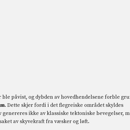
r ble påvist, og dybden av hovedhendelsene forble gru
km
. Dette skjer fordi i det flegreiske området skyldes
v genereres ikke av klassiske tektoniske bevegelser, 
aket av skyvekraft fra væsker og løft.