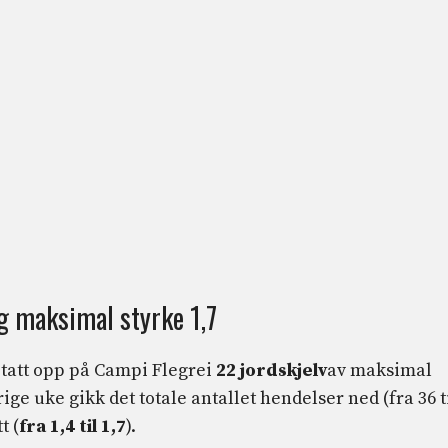
og maksimal styrke 1,7
de tatt opp på Campi Flegrei
22 jordskjelv
av maksimal
ge uke gikk det totale antallet hendelser ned (fra 36 t
t (
fra 1,4 til 1,7
).