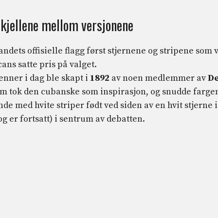
skjellene mellom versjonene
dets offisielle flagg først stjernene og stripene som v
ans satte pris på valget.
enner i dag ble skapt i
1892
av noen medlemmer av
D
m tok den cubanske som inspirasjon, og snudde farge
nde med hvite striper født ved siden av en hvit stjerne i
og er fortsatt) i sentrum av debatten.