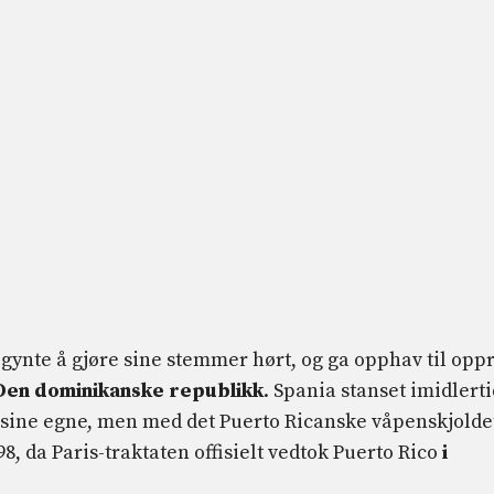
nte å gjøre sine stemmer hørt, og ga opphav til opp
Den dominikanske republikk
. Spania stanset imidlerti
 sine egne, men med det Puerto Ricanske våpenskjoldet
898, da Paris-traktaten offisielt vedtok Puerto Rico
i