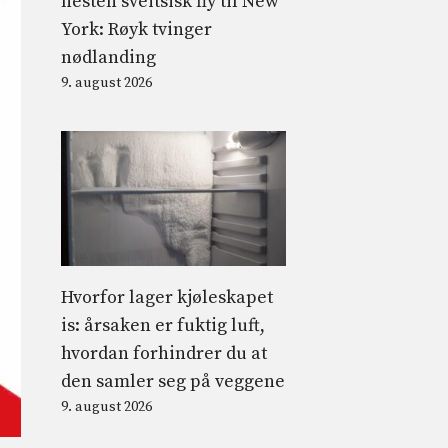
nesten sveitsisk fly til New
York: Røyk tvinger
nødlanding
9. august 2026
Hvorfor lager kjøleskapet
is: årsaken er fuktig luft,
hvordan forhindrer du at
den samler seg på veggene
9. august 2026