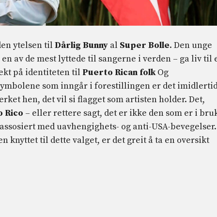
den ytelsen til
Dårlig
Bunny
al
Super
Bolle
. Den unge
en av de mest lyttede til sangerne i verden – ga liv til 
ekt på identiteten til
Puerto Rican folk
Og
symbolene som inngår i forestillingen er det imidlerti
ket hen, det vil si flagget som artisten holder. Det,
o Rico
– eller rettere sagt, det er ikke den som er i bru
 assosiert med uavhengighets- og anti-USA-bevegelser.
 knyttet til dette valget, er det greit å ta en oversikt