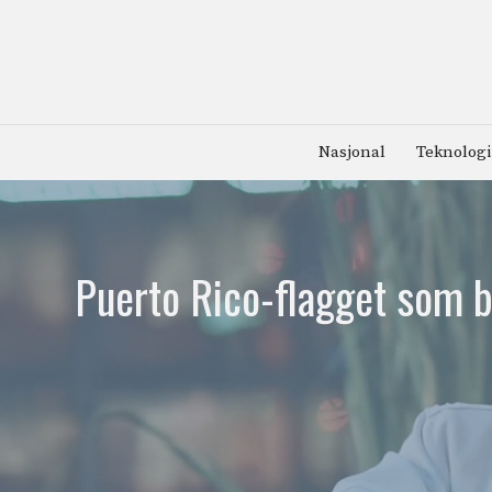
Hopp
til
innhold
Nasjonal
Teknologi
Puerto Rico-flagget som b