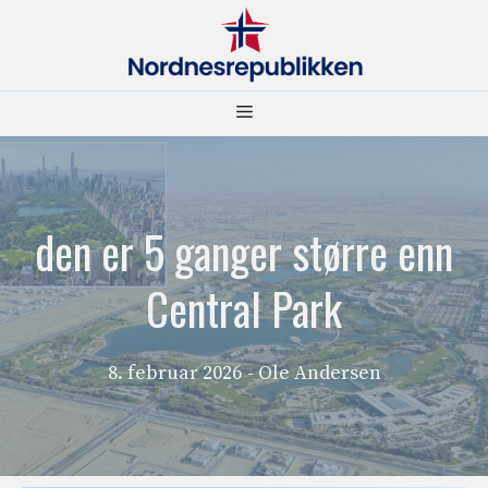
Hopp
til
innhold
Meny
den er 5 ganger større enn
Central Park
8. februar 2026
- Ole Andersen