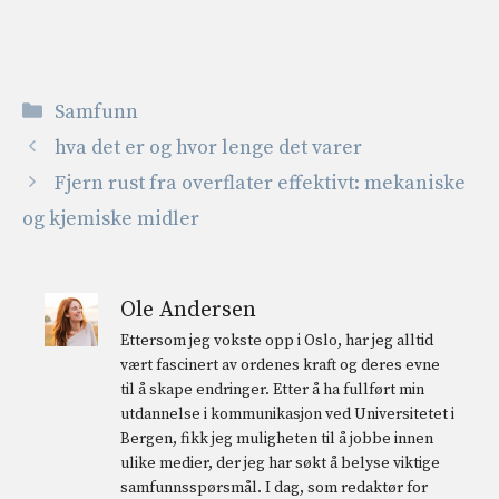
Kategorier
Samfunn
hva det er og hvor lenge det varer
Fjern rust fra overflater effektivt: mekaniske
og kjemiske midler
Ole Andersen
Ettersom jeg vokste opp i Oslo, har jeg alltid
vært fascinert av ordenes kraft og deres evne
til å skape endringer. Etter å ha fullført min
utdannelse i kommunikasjon ved Universitetet i
Bergen, fikk jeg muligheten til å jobbe innen
ulike medier, der jeg har søkt å belyse viktige
samfunnsspørsmål. I dag, som redaktør for