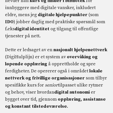
hevder han
kurs og filialer i bibliotek
for
innbyggere med digitale vansker, inkludert
eldre, mens jeg
digitale hjelpepunkter
(som
IDO
) jobber daglig med praktiske spørsmål som
f.eks
digital identitet
og tilgang til offentlige
tjenester på nett.
Dette er ledsaget av en
nasjonalt hjelpenettverk
(DigiHulplijn) er et system av
overvåking og
løpende opplæring
å opprettholde og spre
ferdigheter. De opererer også i området
lokale
nettverk og frivillige organisasjoner
som tilbyr
spesifikke kurs for
senior
tilpasset ulike rytmer
og behov, viser hvordan
digital autonomi
er
bygget over tid, gjennom
opplæring, assistanse
og konstant tilstedeværelse
.