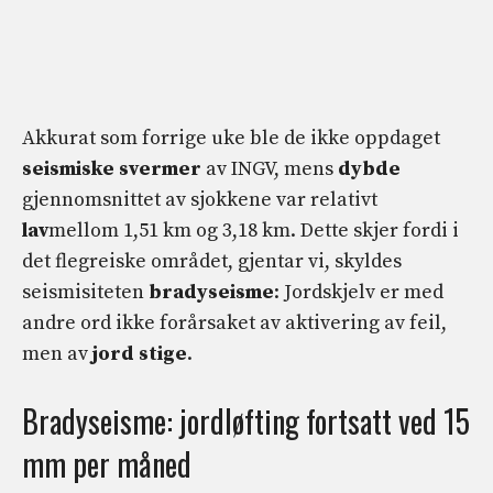
Akkurat som forrige uke ble de ikke oppdaget
seismiske svermer
av INGV, mens
dybde
gjennomsnittet av sjokkene var relativt
lav
mellom 1,51 km og 3,18 km. Dette skjer fordi i
det flegreiske området, gjentar vi, skyldes
seismisiteten
bradyseisme
: Jordskjelv er med
andre ord ikke forårsaket av aktivering av feil,
men av
jord stige
.
Bradyseisme: jordløfting fortsatt ved 15
mm per måned