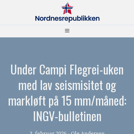
Hopp
til
innhold
Meny
Under Campi Flegrei-uken
med lav seismisitet og
markløft på 15 mm/måned:
INGV-bulletinen
3. februar 2026
- Ole Andersen