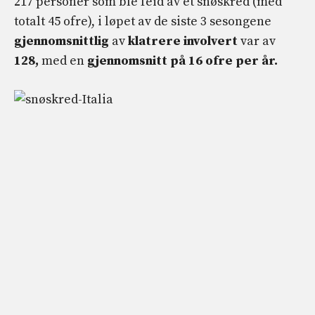
217 personer som ble feid av et snøskred (med
totalt 45 ofre), i løpet av de siste 3 sesongene
gjennomsnittlig
av
klatrere involvert
var av
128,
med en
gjennomsnitt på 16 ofre per år.