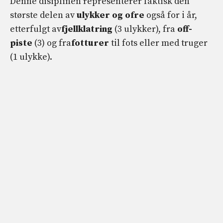
Denne disiplinen representerer faktisk den
største delen av
ulykker og ofre
også for i år,
etterfulgt av
fjellklatring
(3 ulykker), fra
off-
piste
(3) og fra
fotturer
til fots eller med truger
(1 ulykke).