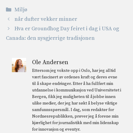
Kategorier
Miljø
når dufter vekker minner
Hva er Groundhog Day feiret i dag i USA og
Canada: den nysgjerrige tradisjonen
Ole Andersen
Ettersom jeg vokste opp i Oslo, har jeg alltid
vært fascinert av ordenes kraft og deres evne
til å skape endringer. Etter å ha fullført min
utdannelse i kommunikasjon ved Universitetet i
Bergen, fikk jeg muligheten til å jobbe innen
ulike medier, der jeg har søkt å belyse viktige
samfunnsspørsmål. I dag, som redaktør for
Nordnesrepublikken, prøver jeg å forene min
kjærlighet for journalistikk med min lidenskap
for innovasjon og eventyr.