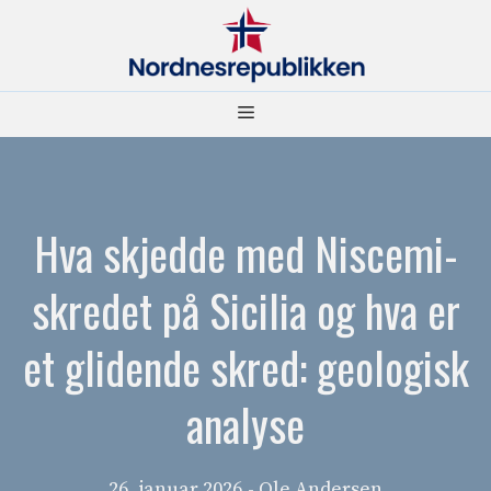
Hopp
til
innhold
Meny
Hva skjedde med Niscemi-
skredet på Sicilia og hva er
et glidende skred: geologisk
analyse
26. januar 2026
- Ole Andersen