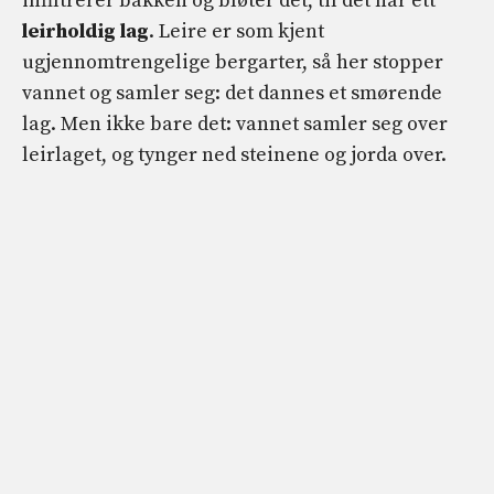
infiltrerer bakken og bløter det, til det når ett
leirholdig lag
. Leire er som kjent
ugjennomtrengelige bergarter, så her stopper
vannet og samler seg: det dannes et smørende
lag. Men ikke bare det: vannet samler seg over
leirlaget, og tynger ned steinene og jorda over.