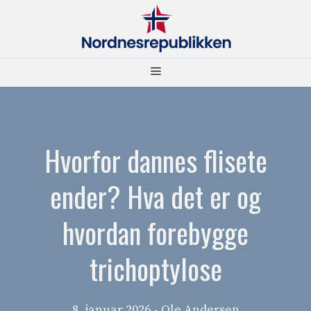
Hopp
til
innhold
Meny
Hvorfor dannes flisete
ender? Hva det er og
hvordan forebygge
trichoptylose
8. januar 2026
- Ole Andersen