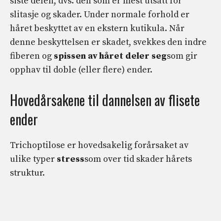
siste delen, dvs. den som er mest utsatt for
slitasje og skader. Under normale forhold er
håret beskyttet av en ekstern kutikula. Når
denne beskyttelsen er skadet, svekkes den indre
fiberen og
spissen av håret deler seg
som gir
opphav til doble (eller flere) ender.
Hovedårsakene til dannelsen av flisete
ender
Trichoptilose er hovedsakelig forårsaket av
ulike typer
stress
som over tid skader hårets
struktur.