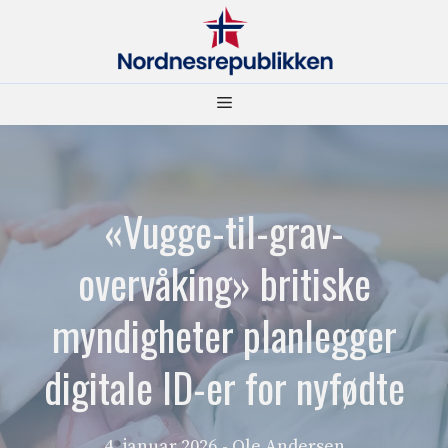
Hopp
til
innhold
Meny
«Vugge-til-grav-
overvåking» britiske
myndigheter planlegger
digitale ID-er for nyfødte
4. januar 2026
- Ole Andersen