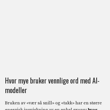
Hvor mye bruker vennlige ord med AI-
modeller
Bruken av «vær så snill» og «takk» har en større
energisk innvirkning av en enkel grunn:
hver