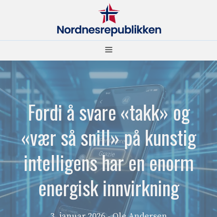
Hopp
til
innhold
Meny
Fordi å svare «takk» og
«vær så snill» på kunstig
intelligens har en enorm
energisk innvirkning
3. januar 2026
- Ole Andersen