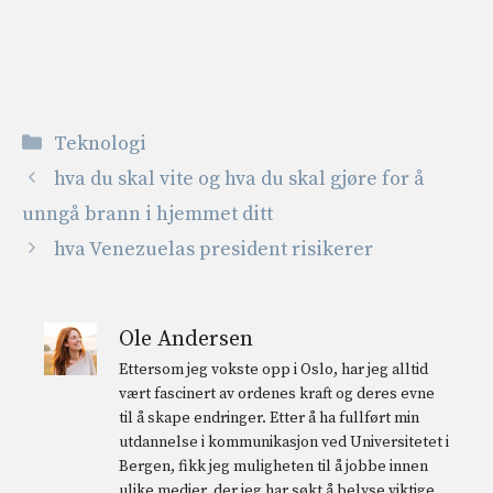
Kategorier
Teknologi
hva du skal vite og hva du skal gjøre for å
unngå brann i hjemmet ditt
hva Venezuelas president risikerer
Ole Andersen
Ettersom jeg vokste opp i Oslo, har jeg alltid
vært fascinert av ordenes kraft og deres evne
til å skape endringer. Etter å ha fullført min
utdannelse i kommunikasjon ved Universitetet i
Bergen, fikk jeg muligheten til å jobbe innen
ulike medier, der jeg har søkt å belyse viktige