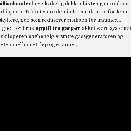
millisekunder
hovedsakelig dekker
kiste
og områdene
kollisjoner. Takket være den indre strukturen fordeler
skyttere, noe som reduserer risikoen for traumer. I
signet for bruk
opptil tre ganger
takket være systeme
r skiløperen uavhengig erstatte gassgeneratoren og
heten mellom ett løp og et annet.