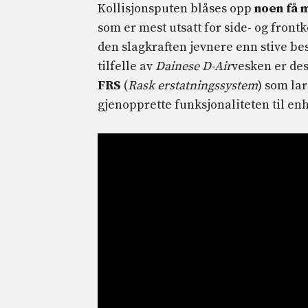
Kollisjonsputen blåses opp
noen få 
som er mest utsatt for side- og front
den slagkraften jevnere enn stive be
tilfelle av
Dainese D-Air
vesken er de
FRS
(
Rask erstatningssystem
) som la
gjenopprette funksjonaliteten til en