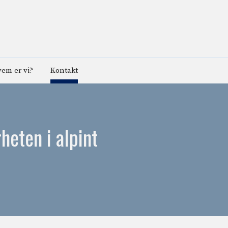
em er vi?
Kontakt
heten i alpint