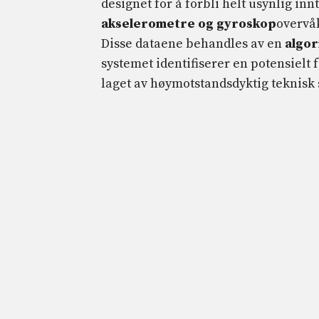
designet for å forbli helt usynlig inn
akselerometre og gyroskop
overvå
Disse dataene behandles av en
algor
systemet identifiserer en potensielt f
laget av høymotstandsdyktig teknisk s