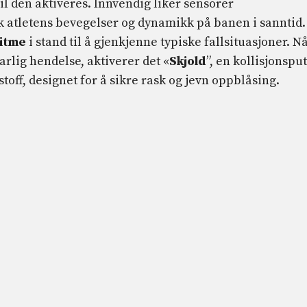
til den aktiveres. Innvendig liker sensorer
k atletens bevegelser og dynamikk på banen i sanntid.
itme
i stand til å gjenkjenne typiske fallsituasjoner. N
arlig hendelse, aktiverer det «
Skjold
”, en kollisjonspu
toff, designet for å sikre rask og jevn oppblåsing.