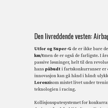
Den livreddende vesten: Airba
Utfor og Super-G
de er ikke bare de
km/t
men de er også de farligste. I 
passive løsninger, helt til den revo
hans
påbudt
i fartskonkurranser er
innovasjon kan gå hånd i hånd: ulykk
Lorenzi
som mistet livet under treni
teknologien i racing.
Kollisjonsputesystemet for konkurra