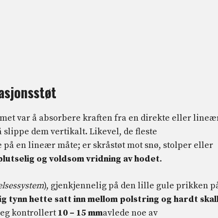
asjonsstøt
emet var å absorbere kraften fra en direkte eller lineæ
 slippe dem vertikalt. Likevel, de fleste
e på en lineær måte; er skråstøt mot snø, stolper eller
plutselig og voldsom vridning av hodet
.
telsessystem
), gjenkjennelig på den lille gule prikken p
ig tynn hette
satt inn mellom polstring og hardt skal
seg kontrollert
10 – 15 mm
avlede noe av