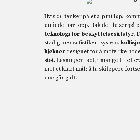
Hvis du tenker på et alpint løp, kom
umiddelbart opp. Bak det du ser på ba
teknologi for beskyttelsesutstyr
. 
stadig mer sofistikert system:
kollis
hjelmer
designet for å motvirke hod
støt. Løsninger født, i mange tilfeller
mot et klart mål: å la skiløpere forts
noe går galt.