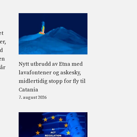
et
er,
ed
en
Nytt utbrudd av Etna med
når
lavafontener og askesky,
midlertidig stopp for fly til
Catania
7. august 2026