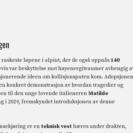
gen
 raskeste løpene i alpint, der de også oppnås
140
årevis var beskyttelse mot høyenergitraumer avhengig a
lusjonerende ideen om kollisjonsputen kom. Adopsjone
 en konkret demonstrasjon av hvordan tragedier og
en til den unge lovende italieneren
Matilde
ng i 2024, fremskyndet introduksjonen av denne
nsekjøring er en
teknisk vest
bæres under drakten,