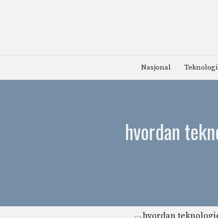
Hopp
til
innhold
Nasjonal
Teknologi
hvordan tekno