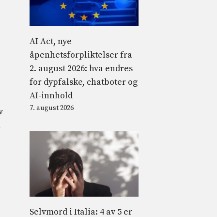
AI Act, nye
åpenhetsforpliktelser fra
2. august 2026: hva endres
for dypfalske, chatboter og
AI-innhold
7. august 2026
v
n
Selvmord i Italia: 4 av 5 er