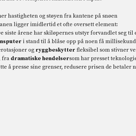
mer hastigheten og støyen fra kantene på snøen
nen ligger imidlertid et ofte oversett element:
De siste årene har skiløpernes utstyr forvandlet seg til 
jonsputer
i stand til å blåse opp på noen få millisekund
erotasjoner og
ryggbeskytter
fleksibel som stivner v
, fra
dramatiske hendelser
som har presset teknologi
ette å presse sine grenser, redusere prisen de betaler 