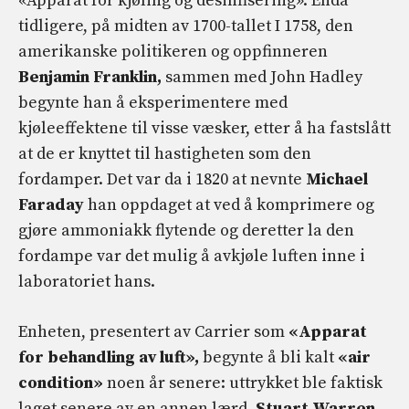
«Apparat for kjøling og desinfisering». Enda
tidligere, på midten av 1700-tallet I 1758, den
amerikanske politikeren og oppfinneren
Benjamin Franklin,
sammen med John Hadley
begynte han å eksperimentere med
kjøleeffektene til visse væsker, etter å ha fastslått
at de er knyttet til hastigheten som den
fordamper. Det var da i 1820 at nevnte
Michael
Faraday
han oppdaget at ved å komprimere og
gjøre ammoniakk flytende og deretter la den
fordampe var det mulig å avkjøle luften inne i
laboratoriet hans.
Enheten, presentert av Carrier som
«Apparat
for behandling av luft»,
begynte å bli kalt
«air
condition»
noen år senere: uttrykket ble faktisk
laget senere av en annen lærd,
Stuart Warren