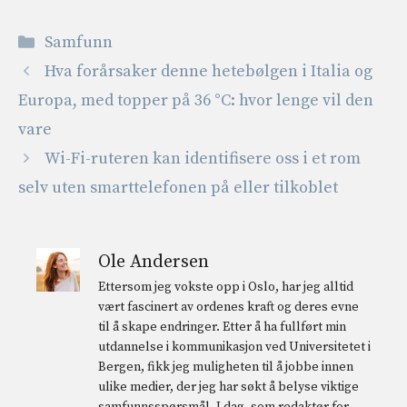
Kategorier
Samfunn
Hva forårsaker denne hetebølgen i Italia og
Europa, med topper på 36 °C: hvor lenge vil den
vare
Wi-Fi-ruteren kan identifisere oss i et rom
selv uten smarttelefonen på eller tilkoblet
Ole Andersen
Ettersom jeg vokste opp i Oslo, har jeg alltid
vært fascinert av ordenes kraft og deres evne
til å skape endringer. Etter å ha fullført min
utdannelse i kommunikasjon ved Universitetet i
Bergen, fikk jeg muligheten til å jobbe innen
ulike medier, der jeg har søkt å belyse viktige