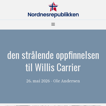
Hopp
til
innhold
Meny
den strålende oppfinnelsen
til Willis Carrier
26. mai 2026
- Ole Andersen