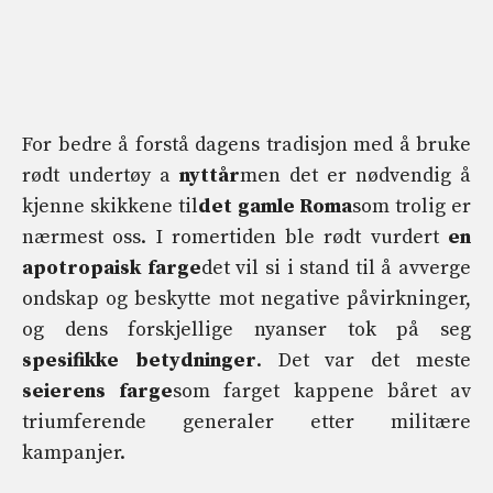
For bedre å forstå dagens tradisjon med å bruke
rødt undertøy a
nyttår
men det er nødvendig å
kjenne skikkene til
det gamle Roma
som trolig er
nærmest oss. I romertiden ble rødt vurdert
en
apotropaisk farge
det vil si i stand til å avverge
ondskap og beskytte mot negative påvirkninger,
og dens forskjellige nyanser tok på seg
spesifikke betydninger
. Det var det meste
seierens farge
som farget kappene båret av
triumferende generaler etter militære
kampanjer.