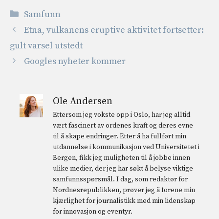
Kategorier
Samfunn
Etna, vulkanens eruptive aktivitet fortsetter:
gult varsel utstedt
Googles nyheter kommer
Ole Andersen
Ettersom jeg vokste opp i Oslo, har jeg alltid
vært fascinert av ordenes kraft og deres evne
til å skape endringer. Etter å ha fullført min
utdannelse i kommunikasjon ved Universitetet i
Bergen, fikk jeg muligheten til å jobbe innen
ulike medier, der jeg har søkt å belyse viktige
samfunnsspørsmål. I dag, som redaktør for
Nordnesrepublikken, prøver jeg å forene min
kjærlighet for journalistikk med min lidenskap
for innovasjon og eventyr.