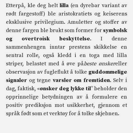
Etterpå, kle deg helt
lilla
(en dyrebar variant av
rødt fargestoff) ble aristokratiets og keiserens
eksklusive privilegium. Amuletter og stoffer av
denne fargen ble brukt som former for
symbolsk
og overtroisk beskyttelse
. I denne
sammenhengen inntar prestens skikkelse en
sentral rolle, også kledd i en toga med lilla
striper, belastet med å øve på
beste ønsker
eller
observasjon av fugleflukt å tolke
guddommelige
signaler
og tegne
varsler om fremtiden
. Selv i
dag, faktisk, «
ønsker deg lykke til
” beholder den
opprinnelige betydningen av å formulere en
positiv prediksjon mot usikkerhet, gjennom et
språk født som et verktøy for å tolke skjebnen.