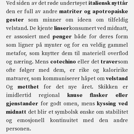
Ved siden av det røde undertøyet
italiensk nyttår
den er full av andre
matriter og apotropaiske
gester
som minner om ideen om tilfeldig
velstand. De kjente
linser
konsumert ved midnatt,
er assosiert med
penger
både for deres form
som ligner på mynter og for en veldig gammel
metafor, som knytter dem til materiell overflod
og næring. Mens
cotechino
eller det
traver
som
ofte følger med dem, er rike og kaloririke
matvarer, som kommuniserer håpet om
velstand
Og
metthet
for det nye året. Skikken er
imidlertid regional
knuse flasker eller
gjenstander
for godt omen, mens
kyssing ved
midnatt
det blir et symbolsk ønske om stabilitet
og emosjonell kontinuitet med den andre
personen.