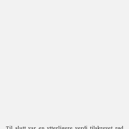
Til slutt var en ytterligere verdi tilskrevet rød