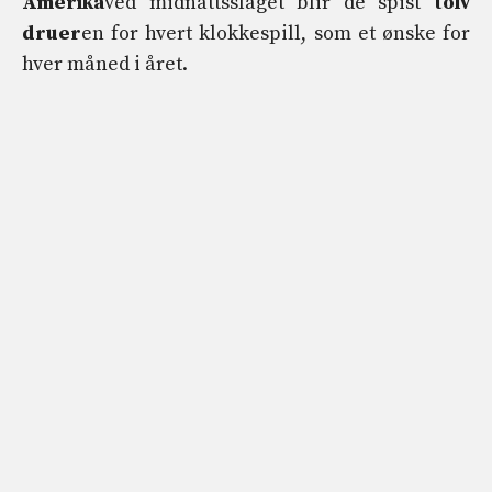
Amerika
ved midnattsslaget blir de spist
tolv
druer
en for hvert klokkespill, som et ønske for
hver måned i året.