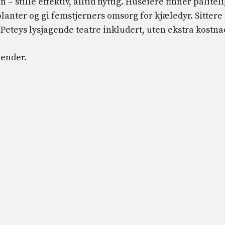
stille effektiv, alltid nyttig. Huseiere finner pålitel
lanter og gi femstjerners omsorg for kjæledyr. Sittere
(Peteys lysjagende teatre inkludert, uten ekstra kostna
hender.