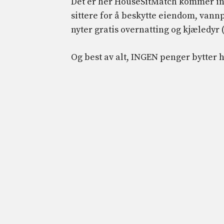
Det er her HouseSitMatch kommer inn – 
sittere for å beskytte eiendom, vannp
nyter gratis overnatting og kjæledyr 
Og best av alt, INGEN penger bytter 