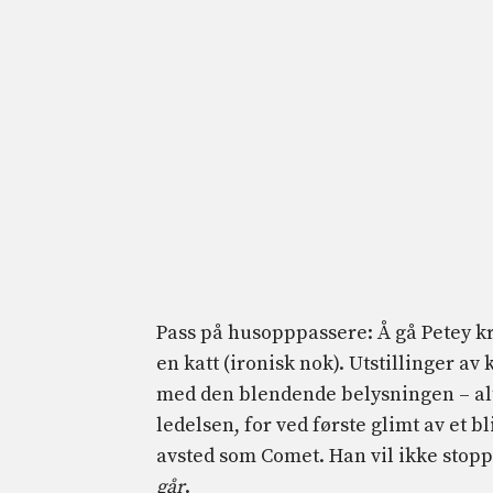
Pass på husopppassere: Å gå Petey k
en katt (ironisk nok). Utstillinger a
med den blendende belysningen – alt 
ledelsen, for ved første glimt av et 
avsted som Comet. Han vil ikke stopp
går
.