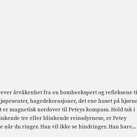
rever årvåkenhet fra en bombeekspert og refleksene ti
v kjøpesenter, hagedekorasjoner, det ene huset på hjørn
er magnetisk nordover til Peteys kompass. Hold tak i
blinkende tre eller blinkende reinsdyrnese, er Petey
e når du ringer. Han vil ikke se hindringer. Han bare…