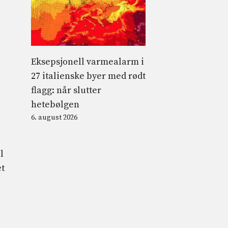
Eksepsjonell varmealarm i
27 italienske byer med rødt
flagg: når slutter
hetebølgen
6. august 2026
l
et