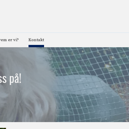
em er vi?
Kontakt
ss på!