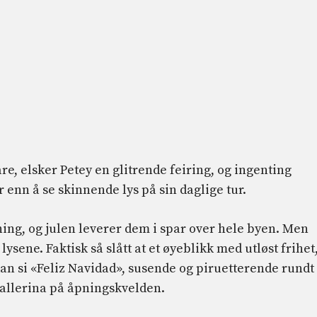
e, elsker Petey en glitrende feiring, og ingenting
 enn å se skinnende lys på sin daglige tur.
isning, og julen leverer dem i spar over hele byen. Men
ysene. Faktisk så slått at et øyeblikk med utløst frihet
kan si «Feliz Navidad», susende og piruetterende rundt
llerina på åpningskvelden.