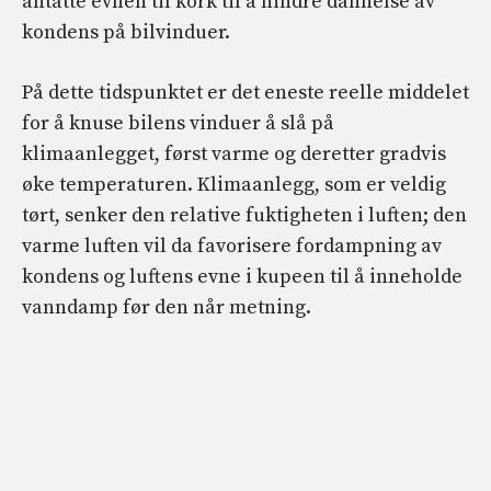
antatte evnen til kork til å hindre dannelse av
kondens på bilvinduer.
På dette tidspunktet er det eneste reelle middelet
for å knuse bilens vinduer å slå på
klimaanlegget, først varme og deretter gradvis
øke temperaturen. Klimaanlegg, som er veldig
tørt, senker den relative fuktigheten i luften; den
varme luften vil da favorisere fordampning av
kondens og luftens evne i kupeen til å inneholde
vanndamp før den når metning.