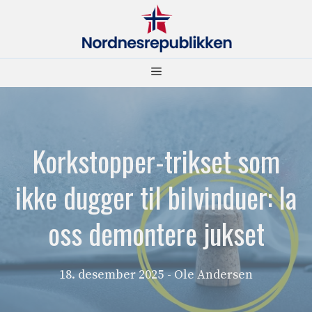
Hopp
til
innhold
Meny
Korkstopper-trikset som
ikke dugger til bilvinduer: la
oss demontere jukset
18. desember 2025
- Ole Andersen