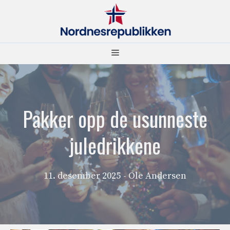
Hopp
til
innhold
Meny
Pakker opp de usunneste
juledrikkene
11. desember 2025
- Ole Andersen