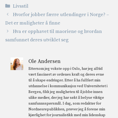
Kategorier
Livsstil
Hvorfor jobber færre utlendinger i Norge? –
Det er muligheter å finne
Hva er opphavet til maoriene og hvordan
samfunnet deres utviklet seg
Ole Andersen
Ettersom jeg vokste opp i Oslo, har jeg alltid
vært fascinert av ordenes kraft og deres evne
til å skape endringer. Etter å ha fullført min
utdannelse i kommunikasjon ved Universitetet i
Bergen, fikk jeg muligheten til å jobbe innen
ulike medier, der jeg har søkt å belyse viktige
samfunnsspørsmål. I dag, som redaktør for
Nordnesrepublikken, prøver jeg å forene min
kjærlighet for journalistikk med min lidenskap