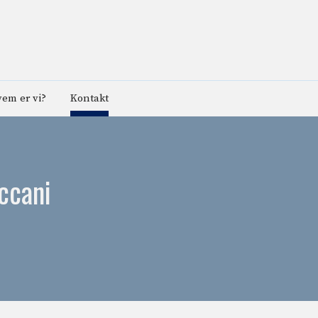
em er vi?
Kontakt
eccani