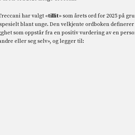
Treccani har valgt «
tillit
» som årets ord for 2025 på gr
 spesielt blant unge. Den velkjente ordboken definerer
gghet som oppstår fra en positiv vurdering av en pers
dre eller seg selv», og legger til: