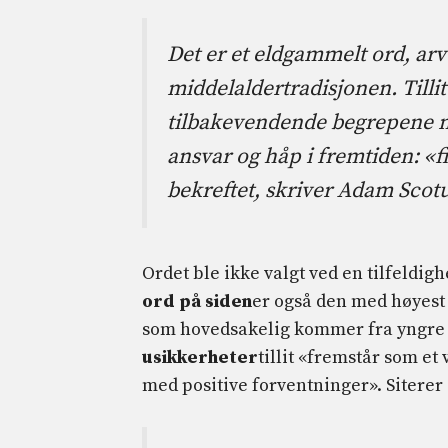
Det er et eldgammelt ord, arvet
middelaldertradisjonen. Tillit 
tilbakevendende begrepene når 
ansvar og håp i fremtiden: «fid
bekreftet, skriver Adam Scotu
Ordet ble ikke valgt ved en tilfeldighet
ord på siden
er også den med høyest
som hovedsakelig kommer fra yngre pe
usikkerheter
tillit «fremstår som et
med positive forventninger». Siterer