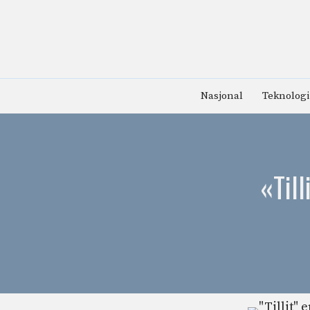
Hopp
til
innhold
Nasjonal
Teknologi
«Till