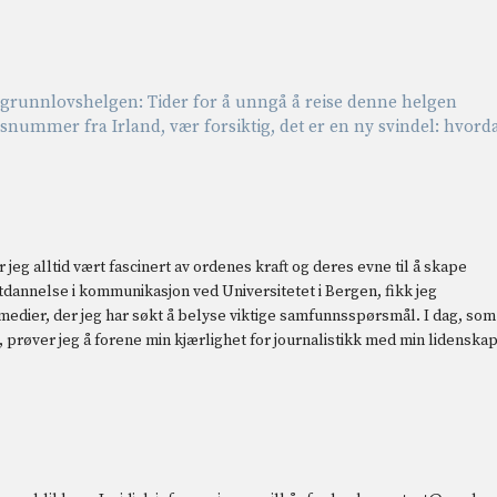
r grunnlovshelgen: Tider for å unngå å reise denne helgen
nummer fra Irland, vær forsiktig, det er en ny svindel: hvord
 jeg alltid vært fascinert av ordenes kraft og deres evne til å skape
 utdannelse i kommunikasjon ved Universitetet i Bergen, fikk jeg
 medier, der jeg har søkt å belyse viktige samfunnsspørsmål. I dag, som
prøver jeg å forene min kjærlighet for journalistikk med min lidenska