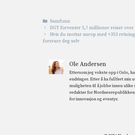
Kategorier
Samfunn
DGT forventer 5,7 millioner reiser ove
Hvis du mottar anrop med +353 retnings
forsvare deg selv
Ole Andersen
Ettersom jeg vokste opp i Oslo, har
endringer. Etter å ha fullført min
muligheten til å jobbe innen ulike
redaktør for Nordnesrepublikken, 
for innovasjon og eventyr.