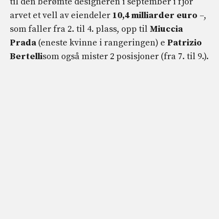
til den berømte designeren i september i fjor
arvet et vell av eiendeler
10,4 milliarder euro
–,
som faller fra 2. til 4. plass, opp til
Miuccia
Prada
(eneste kvinne i rangeringen) e
Patrizio
Bertelli
som også mister 2 posisjoner (fra 7. til 9.).