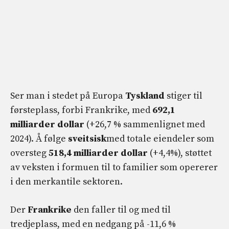
Ser man i stedet på Europa
Tyskland
stiger til
førsteplass, forbi Frankrike, med
692,1
milliarder dollar
(+26,7 % sammenlignet med
2024). Å følge
sveitsisk
med totale eiendeler som
oversteg
518,4 milliarder dollar
(+4,4%), støttet
av veksten i formuen til to familier som opererer
i den merkantile sektoren.
Der
Frankrike
den faller til og med til
tredjeplass, med en nedgang på -11,6 %