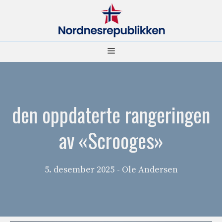
Hopp
til
innhold
Meny
den oppdaterte rangeringen
av «Scrooges»
5. desember 2025
- Ole Andersen