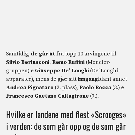
Samtidig,
de går ut
fra topp 10 arvingene til
Silvio Berlusconi
,
Remo Ruffini
(Moncler-
gruppen) e
Giuseppe De’ Longhi
(De’ Longhi-
apparater), mens de gjør sitt
inngang
blant annet
Andrea Pignataro
(2. plass),
Paolo Rocca
(3.) e
Francesco Gaetano Caltagirone
(7.).
Hvilke er landene med flest «Scrooges»
i verden: de som går opp og de som går