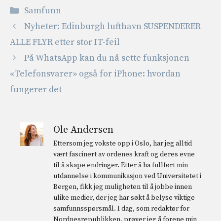
Kategorier
Samfunn
Nyheter: Edinburgh lufthavn SUSPENDERER
ALLE FLYR etter stor IT-feil
På WhatsApp kan du nå sette funksjonen
«Telefonsvarer» også for iPhone: hvordan
fungerer det
Ole Andersen
Ettersom jeg vokste opp i Oslo, har jeg alltid
vært fascinert av ordenes kraft og deres evne
til å skape endringer. Etter å ha fullført min
utdannelse i kommunikasjon ved Universitetet i
Bergen, fikk jeg muligheten til å jobbe innen
ulike medier, der jeg har søkt å belyse viktige
samfunnsspørsmål. I dag, som redaktør for
Nordnesrepublikken, prøver jeg å forene min