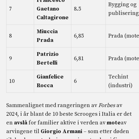
Francesco
Bygging og
7
Gaetano
8.5
publisering
Caltagirone
Miuccia
8
6,85
Prada (mote
Prada
Patrizio
9
6,81
Prada (mote
Bertelli
Gianfelice
Techint
10
6
Rocca
(industri)
Sammenlignet med rangeringen av
Forbes
av
2024, i år blant de 10 beste Scrooges i Italia er det
en
avslå
for familier aktive i verden av
mote
av
arvingene til
Giorgio Armani
– som etter døden