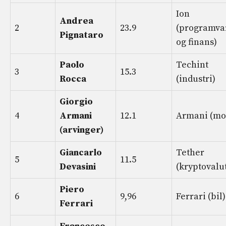
Ion
Andrea
2
23.9
(programva
Pignataro
og finans)
Paolo
Techint
3
15.3
Rocca
(industri)
Giorgio
4
Armani
12.1
Armani (mo
(arvinger)
Giancarlo
Tether
5
11.5
Devasini
(kryptovalu
Piero
6
9,96
Ferrari (bil)
Ferrari