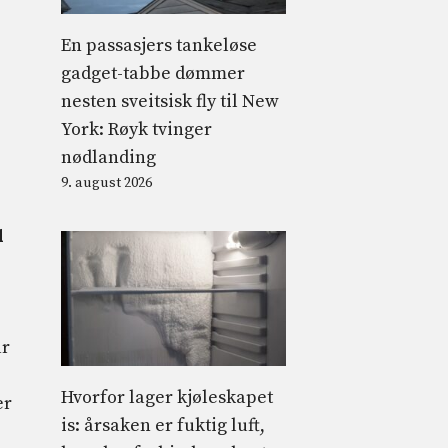
En passasjers tankeløse
gadget-tabbe dømmer
nesten sveitsisk fly til New
York: Røyk tvinger
nødlanding
9. august 2026
d
ar
Hvorfor lager kjøleskapet
er
is: årsaken er fuktig luft,