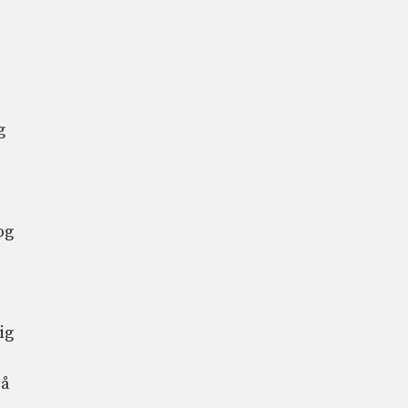
g
og
e
ig
 å