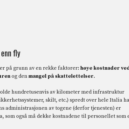
 enn fly
ter på grunn av en rekke faktorer:
høye kostnader ve
uren
og den
mangel på skattelettelser
.
holde hundretusenvis av kilometer med infrastruktur
sikkerhetssystemer, skilt, etc.) spredt over hele Italia h
ns administrasjonen av togene (derfor tjenesten) er
ia, som også må dekke kostnadene til personellet som 