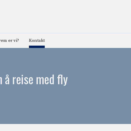
em er vi?
Kontakt
n å reise med fly