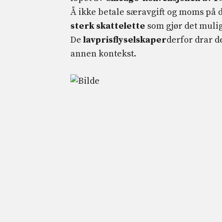
Å ikke betale særavgift og moms på dr
sterk skattelette
som gjør det mulig 
De
lavprisflyselskaper
derfor drar de
annen kontekst.