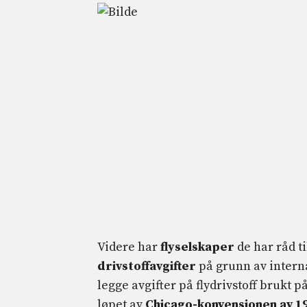
Videre har
flyselskaper
de har råd ti
drivstoffavgifter
på grunn av intern
legge avgifter på flydrivstoff brukt p
løpet av
Chicago-konvensjonen av 1