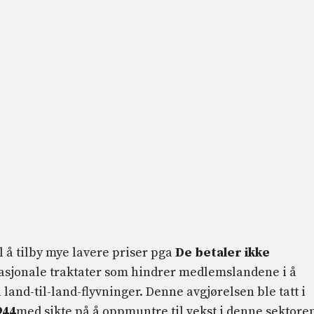
l å tilby mye lavere priser pga
De betaler ikke
asjonale traktater som hindrer medlemslandene i å
å land-til-land-flyvninger. Denne avgjørelsen ble tatt i
944
med sikte på å oppmuntre til vekst i denne sektore