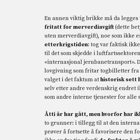
En annen viktig brikke må da legges t
fritatt for merverdiavgift
(dette bet
uten merverdiavgift), noe som ikke er 
etterkrigstiden
: tog var faktisk ik
til det som skjedde i luftfartssektore
«internasjonal jernbanetransport». D
lovgivning som fritar togbilletter fr
valget i det faktum at
historisk sett
selv etter andre verdenskrig endret ik
som andre interne tjenester for alle 
Åtti år har gått, men hvorfor har i
to grunner: i tillegg til at den inter
prøver å fortsette å favorisere den f