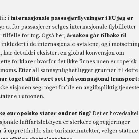
il: i
internasjonale passasjerflyvninger i EU
jeg er
yr at for passasjerer selges internasjonale flybilletter
tilfelle for tog. Også her,
årsaken går tilbake til
ke inkludert i de internasjonale avtalene, og i motsetnin
n, har det aldri eksistert en global konvensjon om
ette forklarer hvorfor det ikke finnes noen europeisk
a moms. Etter all sannsynlighet ligger grunnen til dette
 har toget alltid vært sett på som nasjonal transport
ke visjonen seg: toget forble en avgiftspliktig tjenest
statene i unionen.
kke europeiske stater endret ting?
Det er hovedsakel
nasjonale luftfartslobbyen er sterkere og regjeringer
or å opprettholde sine turismeinntekter, velger statene