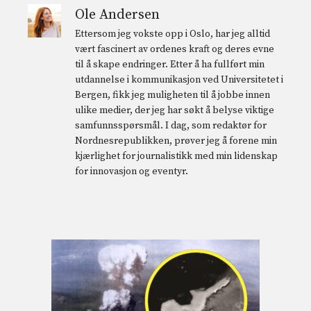
Ole Andersen
Ettersom jeg vokste opp i Oslo, har jeg alltid
vært fascinert av ordenes kraft og deres evne
til å skape endringer. Etter å ha fullført min
utdannelse i kommunikasjon ved Universitetet i
Bergen, fikk jeg muligheten til å jobbe innen
ulike medier, der jeg har søkt å belyse viktige
samfunnsspørsmål. I dag, som redaktør for
Nordnesrepublikken, prøver jeg å forene min
kjærlighet for journalistikk med min lidenskap
for innovasjon og eventyr.