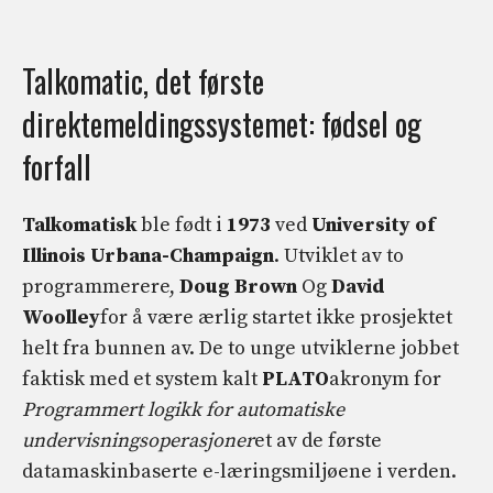
Talkomatic, det første
direktemeldingssystemet: fødsel og
forfall
Talkomatisk
ble født i
1973
ved
University of
Illinois Urbana-Champaign
. Utviklet av to
programmerere,
Doug Brown
Og
David
Woolley
for å være ærlig startet ikke prosjektet
helt fra bunnen av. De to unge utviklerne jobbet
faktisk med et system kalt
PLATO
akronym for
Programmert logikk for automatiske
undervisningsoperasjoner
et av de første
datamaskinbaserte e-læringsmiljøene i verden.