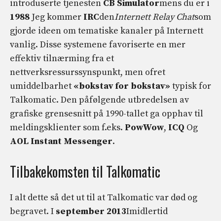
introduserte tjenesten
CB Simulator
mens du er i
1988
Jeg kommer
IRC
den
Internett Relay Chat
som
gjorde ideen om tematiske kanaler på Internett
vanlig. Disse systemene favoriserte en mer
effektiv tilnærming fra et
nettverksressurssynspunkt, men ofret
umiddelbarhet
«bokstav for bokstav»
typisk for
Talkomatic. Den påfølgende utbredelsen av
grafiske grensesnitt på 1990-tallet ga opphav til
meldingsklienter som f.eks.
PowWow
,
ICQ
Og
AOL Instant Messenger
.
Tilbakekomsten til Talkomatic
I alt dette så det ut til at Talkomatic var død og
begravet. I
september 2013
Imidlertid