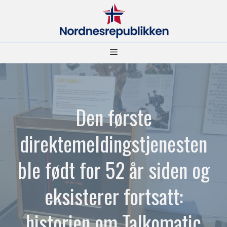
Hopp
til
innhold
Meny
Den første
direktemeldingstjenesten
ble født for 52 år siden og
eksisterer fortsatt:
historien om Talkomatic