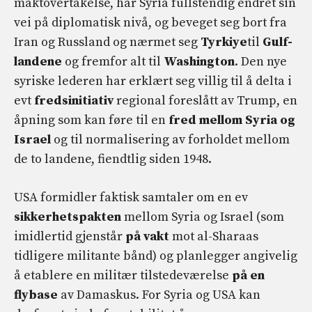
maktovertakelse, har Syria fullstendig endret sin
vei på diplomatisk nivå, og beveget seg bort fra
Iran og Russland og nærmet seg
Tyrkiye
til
Gulf-
landene
og fremfor alt til
Washington
. Den nye
syriske lederen har erklært seg villig til å delta i
evt
fredsinitiativ
regional foreslått av Trump, en
åpning som kan føre til en
fred mellom Syria og
Israel
og til normalisering av forholdet mellom
de to landene, fiendtlig siden 1948.
USA formidler faktisk samtaler om en ev
sikkerhetspakten
mellom Syria og Israel (som
imidlertid gjenstår
på vakt
mot al-Sharaas
tidligere militante bånd) og planlegger angivelig
å etablere en militær tilstedeværelse
på en
flybase
av Damaskus. For Syria og USA kan