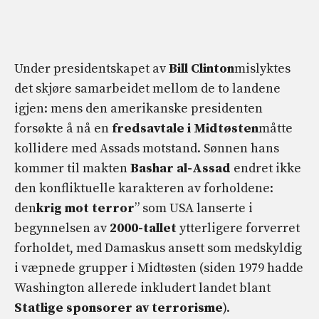
Under presidentskapet av
Bill Clinton
mislyktes
det skjøre samarbeidet mellom de to landene
igjen: mens den amerikanske presidenten
forsøkte å nå en
fredsavtale i Midtøsten
måtte
kollidere med Assads motstand. Sønnen hans
kommer til makten
Bashar al-Assad
endret ikke
den konfliktuelle karakteren av forholdene:
den
krig mot terror
” som USA lanserte i
begynnelsen av
2000-tallet
ytterligere forverret
forholdet, med Damaskus ansett som medskyldig
i væpnede grupper i Midtøsten (siden 1979 hadde
Washington allerede inkludert landet blant
Statlige sponsorer av terrorisme
).