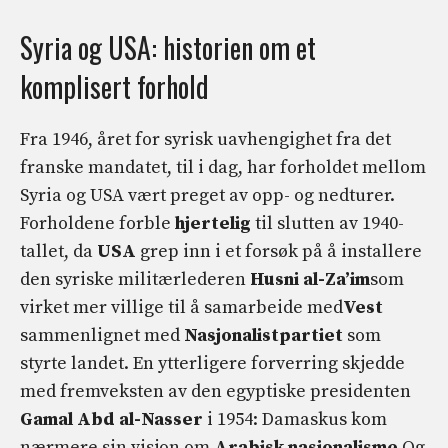
Syria og USA: historien om et
komplisert forhold
Fra 1946, året for syrisk uavhengighet fra det
franske mandatet, til i dag, har forholdet mellom
Syria og USA vært preget av opp- og nedturer.
Forholdene forble
hjertelig
til slutten av 1940-
tallet, da
USA
grep inn i et forsøk på å installere
den syriske militærlederen
Husni al-Za’im
som
virket mer villige til å samarbeide med
Vest
sammenlignet med
Nasjonalistpartiet
som
styrte landet. En ytterligere forverring skjedde
med fremveksten av den egyptiske presidenten
Gamal Abd al-Nasser
i 1954: Damaskus kom
nærmere sin visjon om
Arabisk nasjonalisme
Og