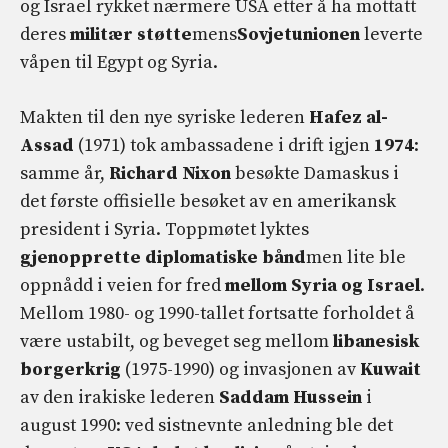
og Israel rykket nærmere USA etter å ha mottatt
deres
militær støtte
mens
Sovjetunionen
leverte
våpen til Egypt og Syria.
Makten til den nye syriske lederen
Hafez al-
Assad
(1971) tok ambassadene i drift igjen
1974
:
samme år,
Richard Nixon
besøkte Damaskus i
det første offisielle besøket av en amerikansk
president i Syria. Toppmøtet lyktes
gjenopprette diplomatiske bånd
men lite ble
oppnådd i veien for fred
mellom Syria og Israel
.
Mellom 1980- og 1990-tallet fortsatte forholdet å
være ustabilt, og beveget seg mellom
libanesisk
borgerkrig
(1975-1990) og invasjonen av
Kuwait
av den irakiske lederen
Saddam Hussein
i
august 1990: ved sistnevnte anledning ble det