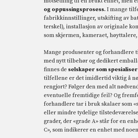
motsetning til en brukt enhet, men 
og oppussingsprosess
. I mange til
fabrikkinnstillinger, utskifting av b
terskel), installasjon av originale 
som skjermen, kameraet, høyttalere, 
Mange produsenter og forhandlere til
med nytt tilbehør og dedikert emballa
finnes de
selskaper som spesialise
tilfellene er det imidlertid viktig å 
rengjort? Følger den med alt nødvendi
eventuelle fremtidige feil? Og fremfo
forhandlere tar i bruk skalaer som «
eller mindre tydelige tilstedeværelse
grader, der «grade A» står for en enh
C», som indikerer en enhet med noen t