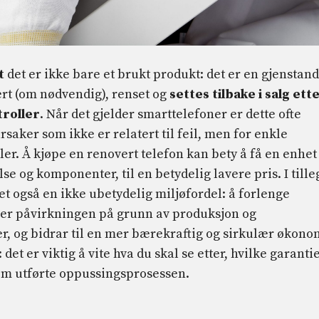
t
det er ikke bare et brukt produkt: det er en gjenstand
rert (om nødvendig), renset og
settes tilbake i salg ett
troller
. Når det gjelder smarttelefoner er dette ofte
rsaker som ikke er relatert til feil, men for enkle
er. Å kjøpe en renovert telefon kan bety å få en enhet
lse og komponenter, til en betydelig lavere pris. I tille
et også en ikke ubetydelig miljøfordel: å forlenge
erer påvirkningen på grunn av produksjon og
, og bidrar til en mer bærekraftig og sirkulær økono
det er viktig å vite hva du skal se etter, hvilke garanti
om utførte oppussingsprosessen.