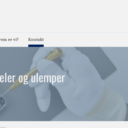
em er vi?
Kontakt
deler og ulemper