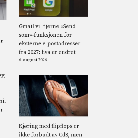
Gmail vil fjerne «Send
som»-funksjonen for
er
eksterne e-postadresser
fra 2027: hva er endret
6. august 2026
gg
mi.
er
Kjøring med flipflops er
ikke forbudt av CdS, men