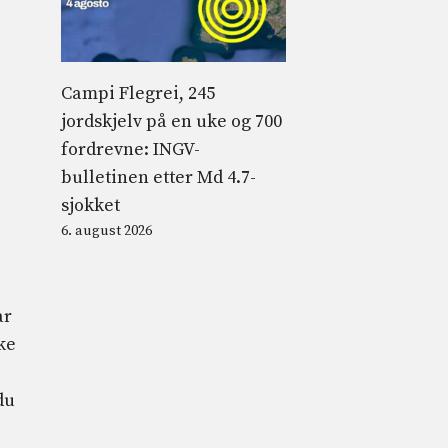
Campi Flegrei, 245
jordskjelv på en uke og 700
fordrevne: INGV-
bulletinen etter Md 4.7-
sjokket
6. august 2026
ar
ke
du