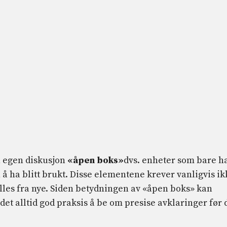
n egen diskusjon
«åpen boks»
dvs. enheter som bare h
n å ha blitt brukt. Disse elementene krever vanligvis ik
illes fra nye. Siden betydningen av «åpen boks» kan
 det alltid god praksis å be om presise avklaringer før 