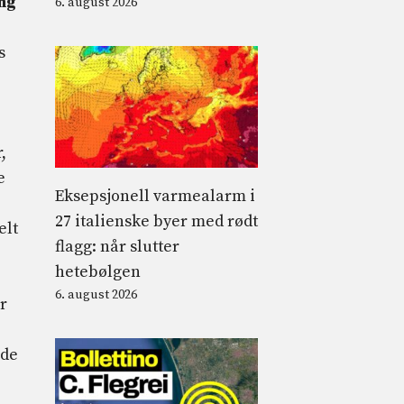
ing
6. august 2026
s
,
e
Eksepsjonell varmealarm i
e
27 italienske byer med rødt
elt
flagg: når slutter
hetebølgen
6. august 2026
r
ade