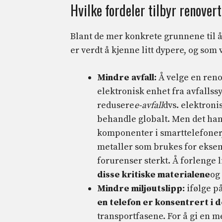
Hvilke fordeler tilbyr renover
Blant de mer konkrete grunnene til å
er verdt å kjenne litt dypere, og som 
Mindre avfall:
Å velge en reno
elektronisk enhet fra avfallssy
redusere
e-avfall
dvs. elektroni
behandle globalt. Men det han
komponenter i smarttelefoner, 
metaller som brukes for eksem
forurenser sterkt. Å forlenge 
disse kritiske materialene
og 
Mindre miljøutslipp:
ifølge p
en telefon er konsentrert i 
transportfasene. For å gi en m