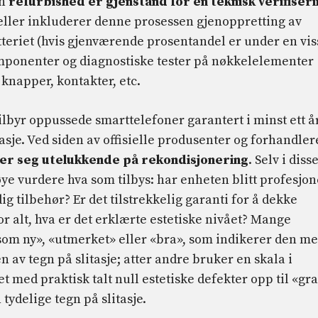
en
refurbished er gjenstand for en teknisk verifiser
feller inkluderer denne prosessen gjenoppretting av
atteriet (hvis gjenværende prosentandel er under en vis
komponenter og diagnostiske tester på nøkkelelementer
knapper, kontakter, etc.
byr oppussede smarttelefoner garantert i minst ett år
sje. Ved siden av offisielle produsenter og forhandler
rer seg utelukkende på rekondisjonering
. Selv i diss
nøye vurdere hva som tilbys: har enheten blitt profesjon
g tilbehør? Er det tilstrekkelig garanti for å dekke
r alt, hva er det erklærte estetiske nivået? Mange
som ny», «utmerket» eller «bra», som indikerer den me
n av tegn på slitasje; atter andre bruker en skala i
et med praktisk talt null estetiske defekter opp til «gr
ydelige tegn på slitasje.