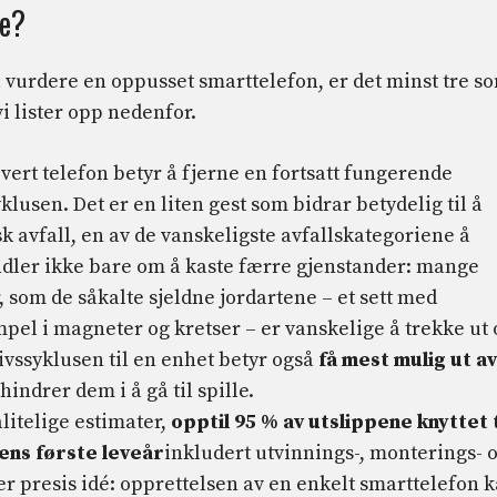
te?
 vurdere en oppusset smarttelefon, er det minst tre s
vi lister opp nedenfor.
vert telefon betyr å fjerne en fortsatt fungerende
klusen. Det er en liten gest som bidrar betydelig til å
sk avfall, en av de vanskeligste avfallskategoriene å
dler ikke bare om å kaste færre gjenstander: mange
som de såkalte sjeldne jordartene – et sett med
pel i magneter og kretser – er vanskelige å trekke ut 
livssyklusen til en enhet betyr også
få mest mulig ut av
hindrer dem i å gå til spille.
ålitelige estimater,
opptil 95 % av utslippene knyttet t
dens første leveår
inkludert utvinnings-, monterings- 
er presis idé: opprettelsen av en enkelt smarttelefon 