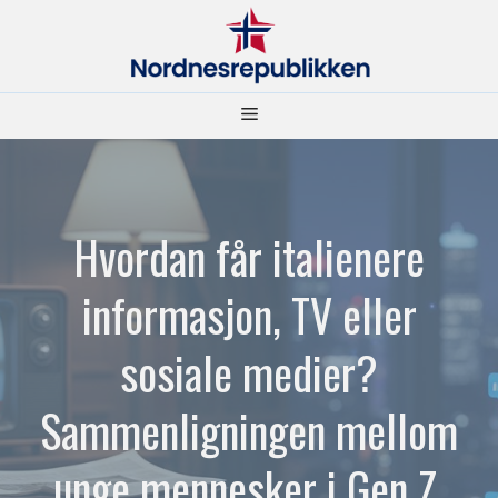
Hopp
til
innhold
Meny
Hvordan får italienere
informasjon, TV eller
sosiale medier?
Sammenligningen mellom
unge mennesker i Gen Z,