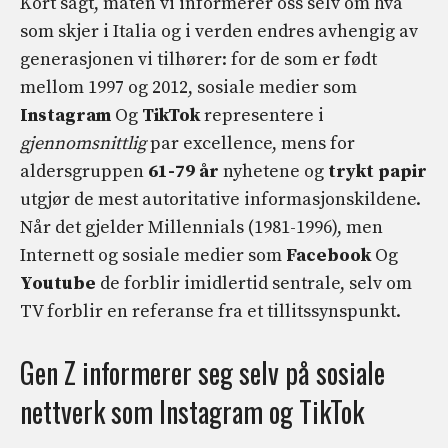
Kort sagt, måten vi informerer oss selv om hva
som skjer i Italia og i verden endres avhengig av
generasjonen vi tilhører: for de som er født
mellom 1997 og 2012, sosiale medier som
Instagram
Og
TikTok
representere i
gjennomsnittlig
par excellence, mens for
aldersgruppen
61-79 år
nyhetene og
trykt papir
utgjør de mest autoritative informasjonskildene.
Når det gjelder Millennials (1981-1996), men
Internett og sosiale medier som
Facebook
Og
Youtube
de forblir imidlertid sentrale, selv om
TV forblir en referanse fra et tillitssynspunkt.
Gen Z informerer seg selv på sosiale
nettverk som Instagram og TikTok