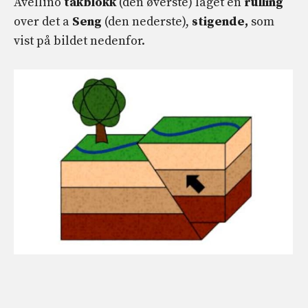
Avellino
takblokk
(den øverste) laget en
rulling
over det a
Seng
(den nederste),
stigende,
som
vist på bildet nedenfor.