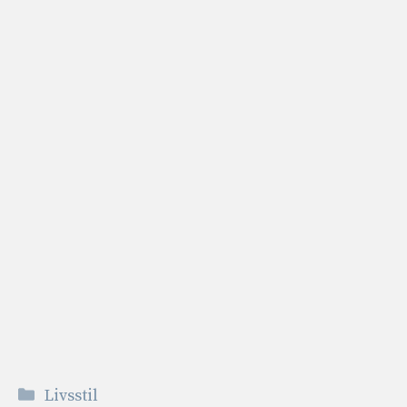
Kategorier
Livsstil