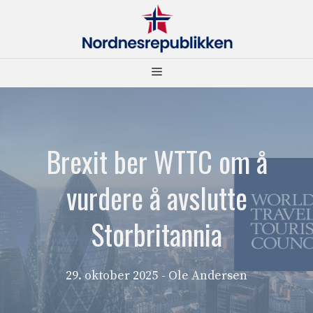
Hopp
til
innhold
Meny
Brexit ber WTTC om å
vurdere å avslutte
Storbritannia
29. oktober 2025
- Ole Andersen