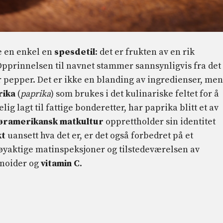
e en enkel en
spes
de
til
: det er frukten av en rik
 Opprinnelsen til navnet stammer sannsynligvis fra det
r pepper. Det er ikke en blanding av ingredienser, men
rika
(
paprika
) som brukes i det kulinariske feltet for å
g lagt til fattige bonderetter, har paprika blitt et av
søramerikansk matkultur
opprettholder sin identitet
kt
uansett hva det er, er det også forbedret på et
yaktige matinspeksjoner og tilstedeværelsen av
enoider og
vitamin C
.