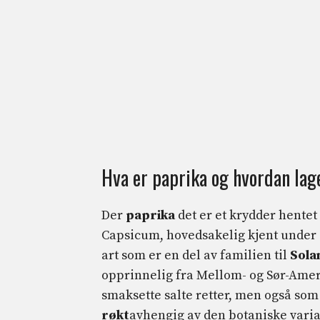
Hva er paprika og hvordan lag
Der
paprika
det er et krydder hentet
Capsicum, hovedsakelig kjent under 
art som er en del av familien til
Sola
opprinnelig fra Mellom- og Sør-Amer
smaksette salte retter, men også so
røkt
avhengig av den botaniske vari