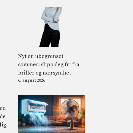
Nyt en ubegrenset
sommer: slipp deg fri fra
briller og nærsynthet
6. august 2026
ed
øde
lig