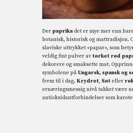
Der
paprika
det er mye mer enn bar
botanisk, historisk og mattradisjon.
slaviske uttrykket «papar», som bety
veldig fint pulver av
tørket rød pap
dekorere og smaksette mat. Opprinneli
symbolene på
Ungarsk, spansk og 
frem til i dag.
Krydret
,
Søt
eller
rø
ernæringsmessig nivå takket være nø
antioksidantforbindelser som karot