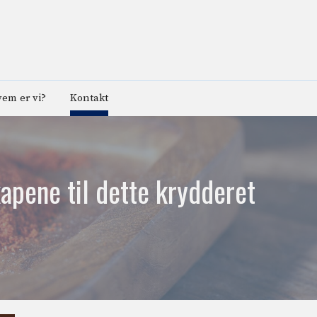
em er vi?
Kontakt
apene til dette krydderet