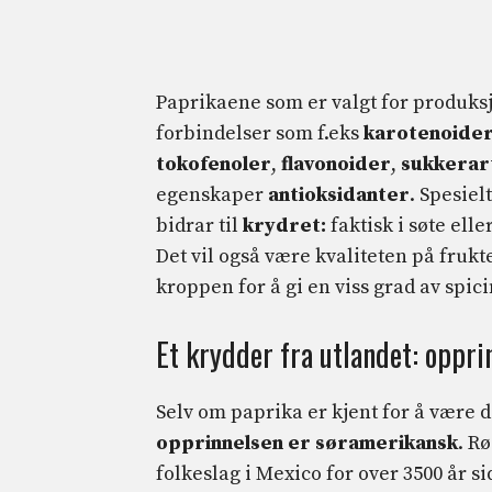
Paprikaene som er valgt for produks
forbindelser som f.eks
karotenoide
tokofenoler
,
flavonoider
,
sukkerar
egenskaper
antioksidanter
. Spesiel
bidrar til
krydret:
faktisk i søte ell
Det vil også være kvaliteten på frukt
kroppen for å gi en viss grad av spici
Et krydder fra utlandet: oppri
Selv om paprika er kjent for å være 
opprinnelsen er søramerikansk
. R
folkeslag i Mexico for over 3500 år s