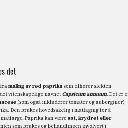
es det
 fra
maling av rød paprika
som tilhører slekten
det vitenskapelige navnet
Capsicum annuum
. Det er 
naceae
(som også inkluderer tomater og auberginer)
ika. Den brukes hovedsakelig i matlaging for å
m matfarge. Paprika kan være
søt, krydret eller
anten som brukes og behandlingen involvert i