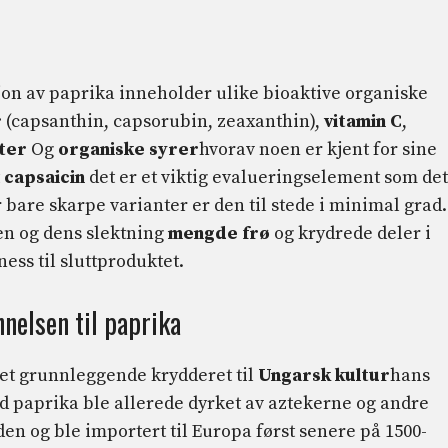
jon av paprika inneholder ulike bioaktive organiske
r
(capsanthin, capsorubin, zeaxanthin),
vitamin C
,
ter
Og
organiske syrer
hvorav noen er kjent for sine
t
capsaicin
det er et viktig evalueringselement som det
er bare skarpe varianter er den til stede i minimal grad.
en og dens slektning
mengde frø
og krydrede deler i
ness til sluttproduktet.
nnelsen til paprika
det grunnleggende krydderet til
Ungarsk kultur
hans
ød paprika ble allerede dyrket av aztekerne og andre
iden og ble importert til Europa først senere på 1500-