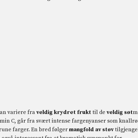
an variere fra
veldig krydret frukt
til de
veldig søt
m
min C, går fra svært intense fargenyanser som knallr
brune farger. En bred følger
mangfold av støv
tilgjenge