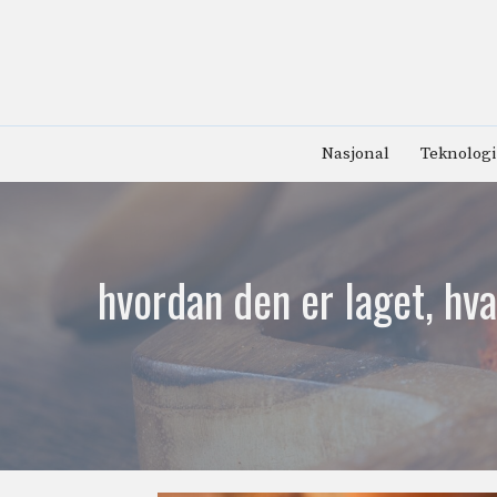
Hopp
til
innhold
Nasjonal
Teknologi
hvordan den er laget, hv