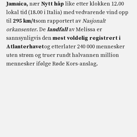
Jamaica,
nær
Nytt håp
like etter klokken 12.00
lokal tid (18.00 i Italia) med vedvarende vind opp
til
295 km/t
som rapportert av
Nasjonalt
orkansenter
. De
landfall
av Melissa er
sannsynligvis den
mest voldelig registrert i
Atlanterhavet
og etterlater 240 000 mennesker
uten strøm og truer rundt halvannen million
mennesker ifølge Røde Kors-anslag.