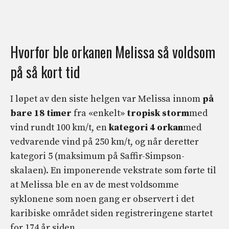
Hvorfor ble orkanen Melissa så voldsom
på så kort tid
I løpet av den siste helgen var Melissa innom
på
bare 18 timer
fra «enkelt»
tropisk storm
med
vind rundt 100 km/t, en
kategori 4 orkan
med
vedvarende vind på 250 km/t, og når deretter
kategori 5 (maksimum på Saffir-Simpson-
skalaen). En imponerende vekstrate som førte til
at Melissa ble en av de mest voldsomme
syklonene som noen gang er observert i det
karibiske området siden registreringene startet
for 174 år siden.