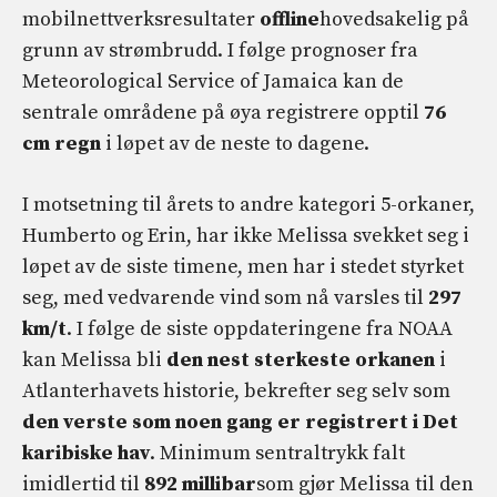
mobilnettverksresultater
offline
hovedsakelig på
grunn av strømbrudd. I følge prognoser fra
Meteorological Service of Jamaica kan de
sentrale områdene på øya registrere opptil
76
cm regn
i løpet av de neste to dagene.
I motsetning til årets to andre kategori 5-orkaner,
Humberto og Erin, har ikke Melissa svekket seg i
løpet av de siste timene, men har i stedet styrket
seg, med vedvarende vind som nå varsles til
297
km/t
. I følge de siste oppdateringene fra NOAA
kan Melissa bli
den nest sterkeste orkanen
i
Atlanterhavets historie, bekrefter seg selv som
den verste som noen gang er registrert i Det
karibiske hav
. Minimum sentraltrykk falt
imidlertid til
892 millibar
som gjør Melissa til den