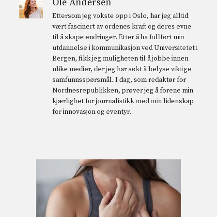
Ole Andersen
Ettersom jeg vokste opp i Oslo, har jeg alltid
vært fascinert av ordenes kraft og deres evne
til å skape endringer. Etter å ha fullført min
utdannelse i kommunikasjon ved Universitetet i
Bergen, fikk jeg muligheten til å jobbe innen
ulike medier, der jeg har søkt å belyse viktige
samfunnsspørsmål. I dag, som redaktør for
Nordnesrepublikken, prøver jeg å forene min
kjærlighet for journalistikk med min lidenskap
for innovasjon og eventyr.