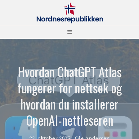
Hopp
til
innhold
Meny
Hvordan ChatGPT Atlas
fungerer for nettsøk og
hvordan du installerer
OpenAI-nettleseren
23. oktober 2025
- Ole Andersen