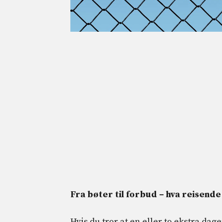
Fra bøter til forbud – hva reisend
Hvis du tror at en eller to ekstra dag