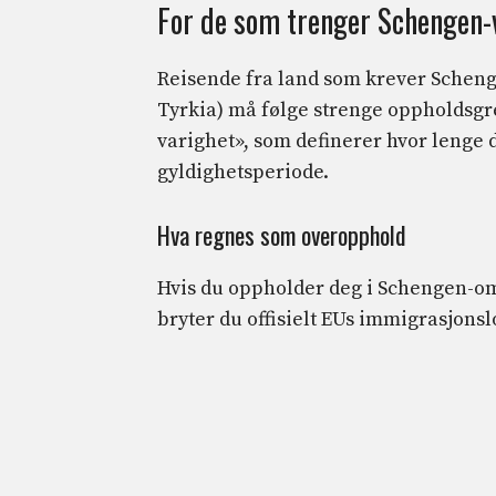
For de som trenger Schengen
Reisende fra land som krever Schenge
Tyrkia) må følge strenge oppholdsgre
varighet», som definerer hvor lenge d
gyldighetsperiode.
Hva regnes som overopphold
Hvis du oppholder deg i Schengen-omr
bryter du offisielt EUs immigrasjonslo