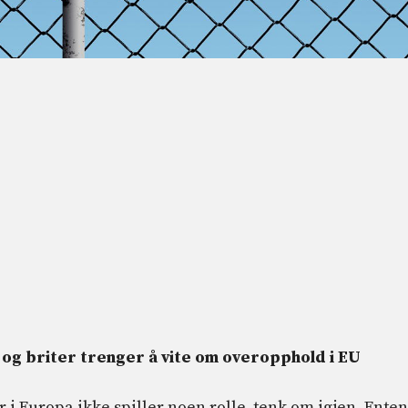
e og briter trenger å vite om overopphold i EU
er i Europa ikke spiller noen rolle, tenk om igjen. Enten