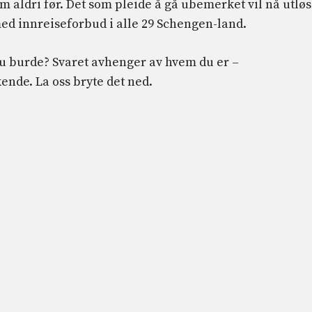
 aldri før. Det som pleide å gå ubemerket vil nå utlø
med innreiseforbud i alle 29 Schengen-land.
 du burde? Svaret avhenger av hvem du er –
nde. La oss bryte det ned.