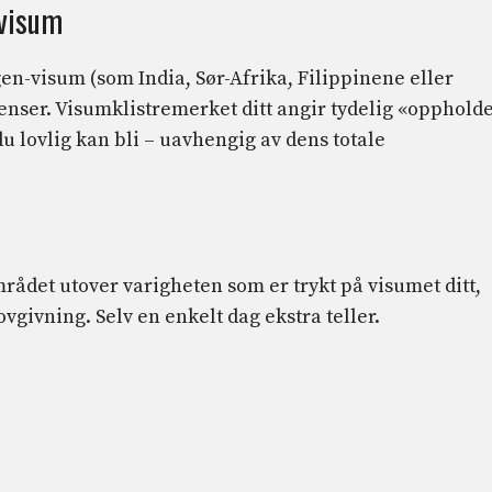
-visum
n-visum (som India, Sør-Afrika, Filippinene eller
nser. Visumklistremerket ditt angir tydelig «oppholde
u lovlig kan bli – uavhengig av dens totale
ådet utover varigheten som er trykt på visumet ditt,
vgivning. Selv en enkelt dag ekstra teller.