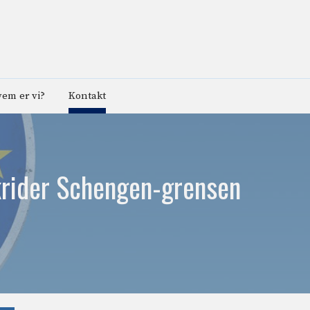
em er vi?
Kontakt
skrider Schengen-grensen