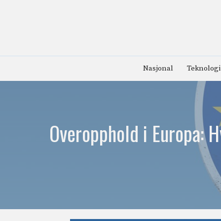
Hopp
til
innhold
Nasjonal
Teknologi
Overopphold i Europa: H