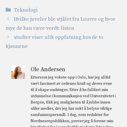
Kategorier
Teknologi
Hvilke juveler ble stjålet fra Louvre og hvor
mye de kan være verdt: listen
studier viser ulik oppfatning hos de to
kjønnene
Ole Andersen
Ettersom jeg vokste opp i Oslo, har jeg alltid
vært fascinert av ordenes kraft og deres evne
til å skape endringer. Etter å ha fullført min
utdannelse i kommunikasjon ved Universitetet i
Bergen, fikk jeg muligheten til å jobbe innen
ulike medier, der jeg har søkt å belyse viktige
samfunnsspørsmål. I dag, som redaktør for
Nordnesrepublikken, prøver jeg å forene min