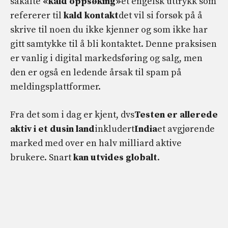
såkalte
«kald oppsøking»
et engelsk uttrykk som
refererer til
kald kontakt
det vil si forsøk på å
skrive til noen du ikke kjenner og som ikke har
gitt samtykke til å bli kontaktet. Denne praksisen
er vanlig i digital markedsføring og salg, men
den er også en ledende årsak til spam på
meldingsplattformer.
Fra det som i dag er kjent, dvs
Testen er allerede
aktiv i et dusin land
inkludert
India
et avgjørende
marked med over en halv milliard aktive
brukere. Snart
kan utvides globalt
.