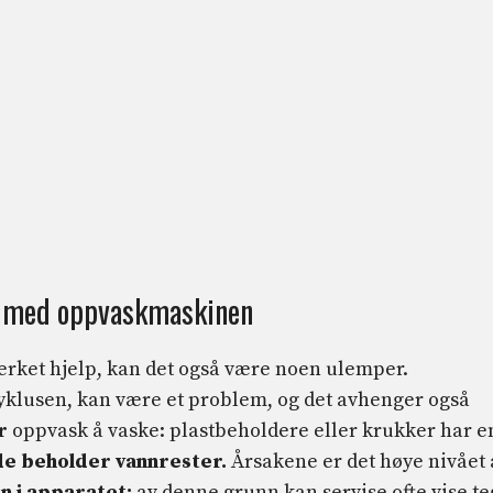
e med oppvaskmaskinen
rket hjelp, kan det også være noen ulemper.
yklusen, kan være et problem, og det avhenger også
r
oppvask å vaske: plastbeholdere eller krukker har e
de beholder vannrester.
Årsakene er det høye nivået 
on i apparatet:
av denne grunn kan servise ofte vise t