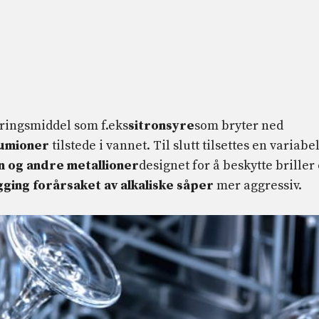
teringsmiddel som f.eks
sitronsyre
som bryter ned
iumioner
tilstede i vannet. Til slutt tilsettes en variabe
nn og andre metallioner
designet for å beskytte briller
ging forårsaket av alkaliske såper
mer aggressiv.