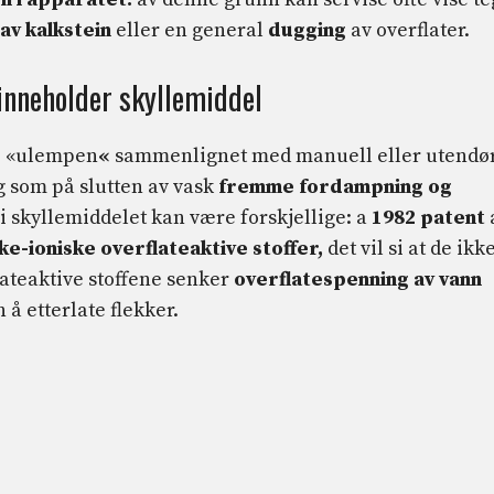
av kalkstein
eller en general
dugging
av overflater.
inneholder skyllemiddel
ne «ulempen
«
sammenlignet med manuell eller utendø
g som på slutten av vask
fremme fordampning og
i skyllemiddelet kan være forskjellige: a
1982 patent
ke-ioniske overflateaktive stoffer,
det vil si at de ikk
lateaktive stoffene senker
overflatespenning av vann
 å etterlate flekker.