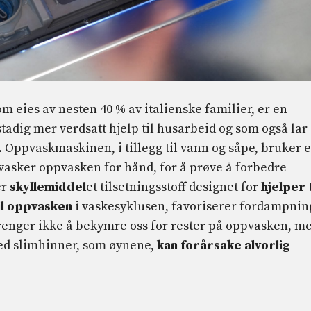
om eies av nesten 40 % av italienske familier, er en
stadig mer verdsatt hjelp til husarbeid og som også lar
. Oppvaskmaskinen, i tillegg til vann og såpe, bruker 
 vasker oppvasken for hånd, for å prøve å forbedre
er
skyllemiddel
et tilsetningsstoff designet for
hjelper t
il oppvasken
i vaskesyklusen, favoriserer fordampnin
 trenger ikke å bekymre oss for rester på oppvasken, m
 med slimhinner, som øynene,
kan forårsake alvorlig