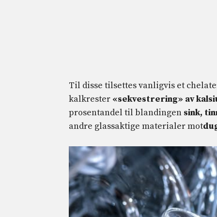
Til disse tilsettes vanligvis et chela
kalkrester
«sekvestrering» av kals
prosentandel til blandingen
sink, ti
andre glassaktige materialer mot
dug