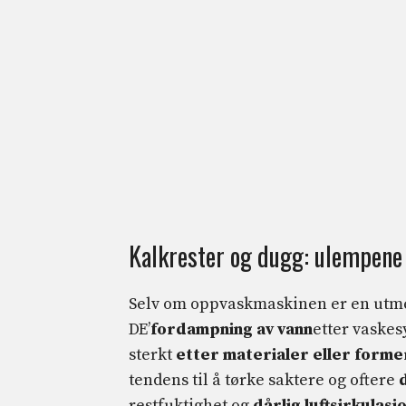
Kalkrester og dugg: ulempen
Selv om oppvaskmaskinen er en utme
DE’
fordampning av vann
etter vaskes
sterkt
etter materialer eller forme
tendens til å tørke saktere og oftere
restfuktighet og
dårlig luftsirkulasj