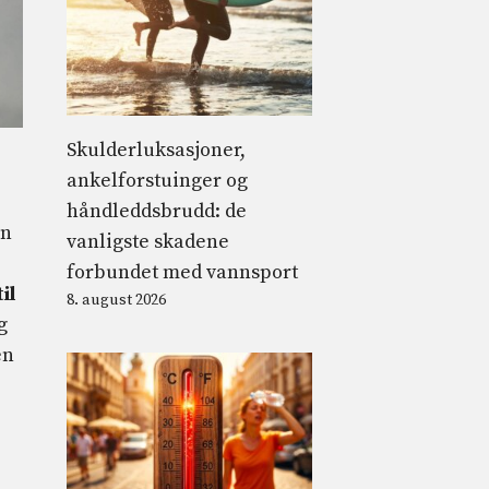
Skulderluksasjoner,
ankelforstuinger og
håndleddsbrudd: de
en
vanligste skadene
forbundet med vannsport
il
8. august 2026
g
en