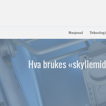
Hopp
til
innhold
Nasjonal
Teknologi
Hva brukes «skyllemidd