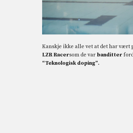
Kanskje ikke alle vet at det har væ
LZR Racer
som de var
banditter
ford
“Teknologisk doping”
.