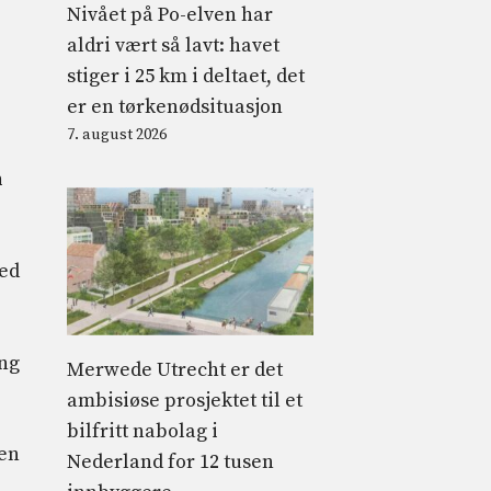
Nivået på Po-elven har
aldri vært så lavt: havet
stiger i 25 km i deltaet, det
er en tørkenødsituasjon
7. august 2026
n
med
ing
Merwede Utrecht er det
ambisiøse prosjektet til et
bilfritt nabolag i
men
Nederland for 12 tusen