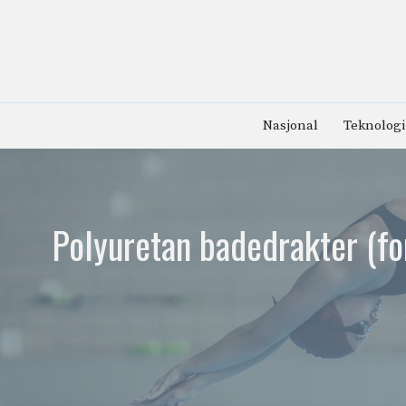
Hopp
til
innhold
Nasjonal
Teknologi
Polyuretan badedrakter (f