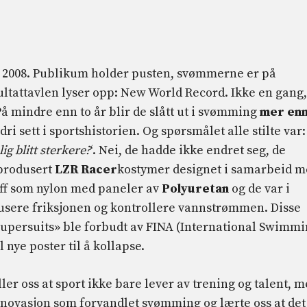
 i 2008. Publikum holder pusten, svømmerne er på
sultattavlen lyser opp: New World Record. Ikke en gang,
å mindre enn to år blir de slått ut i svømming
mer en
ri sett i sportshistorien. Og spørsmålet alle stilte var:
ig blitt sterkere?
‘. Nei, de hadde ikke endret seg, de
 produsert
LZR Racer
kostymer designet i samarbeid 
ff som nylon med paneler av
Polyuretan
og de var i
usere friksjonen og kontrollere vannstrømmen. Disse
Supersuits» ble forbudt av FINA (International Swimm
 nye poster til å kollapse.
ler oss at sport ikke bare lever av trening og talent, 
nnovasjon som forvandlet svømming og lærte oss at det