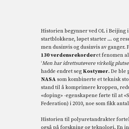
Historien begynner ved OL i Beijing
startblokkene, løpet starter … og re
men dusinvis og dusinvis av ganger. P
130 verdensrekorder
et fenomen ald
‘
Men har idrettsutøvere virkelig plutsel
hadde endret seg
Kostymer
. De ble
NASA
som kombinerte et teknisk sto
stand til å komprimere kroppen, red
«doping» -egenskapene førte til at «
Federation) i 2010, noe som fikk antall
Historien til polyuretandrakter fortel
også på forskning og teknologi. En i