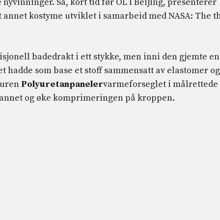
nyvinninger. Så, kort tid før OL i Beijing, presenterer
lt annet kostyme utviklet i samarbeid med NASA: The t
disjonell badedrakt i ett stykke, men inni den gjemte en
Det hadde som base et stoff sammensatt av elastomer og
kturen
Polyuretanpaneler
varmeforseglet i målrettede
i vannet og øke komprimeringen på kroppen.