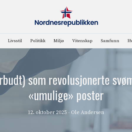
Livsstil
Politikk
Miljø
Vitenskap
Samfunn
Hv
orbudt) som revolusjonerte svø
«umulige» poster
12. oktober 2025
- Ole Andersen