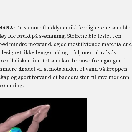
NASA
: De samme fluiddynamikkferdighetene som ble
rtøy ble brukt på svømming. Stoffene ble testet i en
ilbød mindre motstand, og de mest flytende materialene
designet: ikke lenger nål og tråd, men ultralyds
ere all diskontinuitet som kan bremse fremgangen i
minimere
dra
det vil si motstanden til vann på kroppen.
kap og sport forvandlet badedrakten til mye mer enn
 svømming.