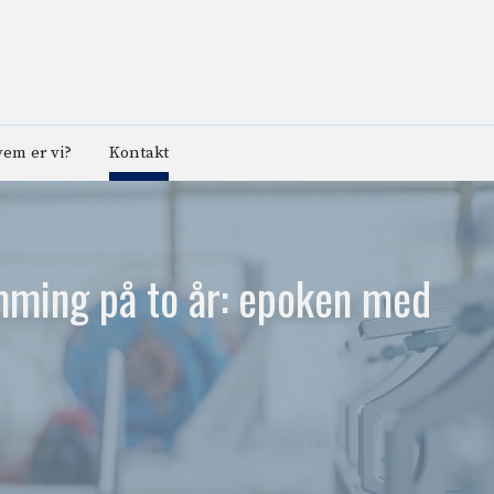
em er vi?
Kontakt
mming på to år: epoken med