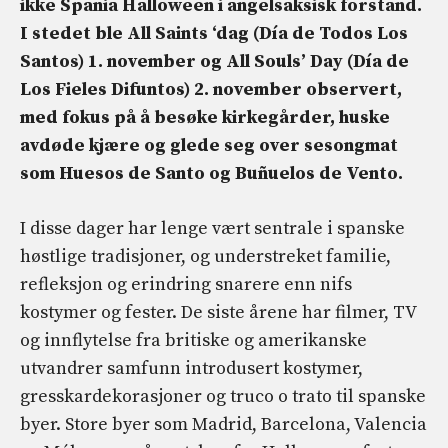
ikke Spania Halloween i angelsaksisk forstand.
I stedet ble All Saints ‘dag (Día de Todos Los
Santos) 1. november og All Souls’ Day (Día de
Los Fieles Difuntos) 2. november observert,
med fokus på å besøke kirkegårder, huske
avdøde kjære og glede seg over sesongmat
som Huesos de Santo og Buñuelos de Vento.
I disse dager har lenge vært sentrale i spanske
høstlige tradisjoner, og understreket familie,
refleksjon og erindring snarere enn nifs
kostymer og fester. De siste årene har filmer, TV
og innflytelse fra britiske og amerikanske
utvandrer samfunn introdusert kostymer,
gresskardekorasjoner og truco o trato til spanske
byer. Store byer som Madrid, Barcelona, ​​Valencia