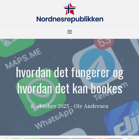
Hopp
til
innhold
Meny
hvordan det fungerer og
hvordan det kan bookes
8. oktober 2025
- Ole Andersen