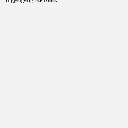
tilgjengelig i «
Profil
».