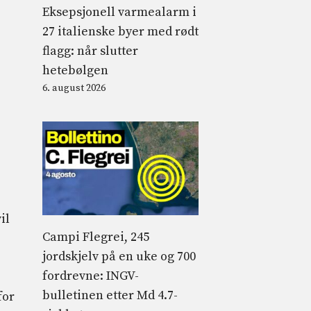
Eksepsjonell varmealarm i
27 italienske byer med rødt
flagg: når slutter
hetebølgen
6. august 2026
il
Campi Flegrei, 245
jordskjelv på en uke og 700
fordrevne: INGV-
bulletinen etter Md 4.7-
for