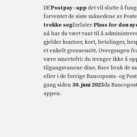
DE’
Postpay -app
det vil slutte å fun
forventet de siste månedene av Postei
trekke seg
forlater
Plass for den ny
nå har du vært vant til å administrere
gjelder kontoer, kort, betalinger, besp
et enkelt grensesnitt. Overgangen fra
være smertefri: du trenger ikke å op
tilgangsvanene dine. Bare bruk de s
eller i de forrige Bancoposta- og Po
gang siden
30. juni 2025
da Bancopost
appen.