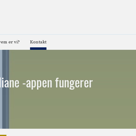
em er vi?
Kontakt
liane -appen fungerer