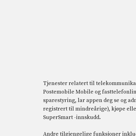
Tjenester relatert til telekommunikas
Postemobile Mobile og fasttelefonlinj
sparestyring, lar appen deg se og ad
registrert til mindreårige), kjøpe el
SuperSmart -innskudd.
Andre tilgjengelige funksjoner inklu