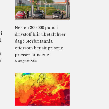
Nesten 200 000 pund i
 i
drivstoff blir ubetalt hver
d
dag i Storbritannia
ettersom bensinprisene
t
presser bilistene
i
6. august 2026