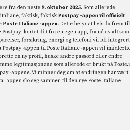
gere fra den neste
9. oktober 2025
. Som allerede
taliane, faktisk, faktisk
Postpay -appen vil offisielt
e Poste Italiane -appen
. Dette betyr at hvis du frem til
 Postpay -kortet ditt fra en egen app, fra nå av alt som
arelser, forsikring, energi og telefoni vil bli integrert
 Postpay -appen til Poste Italiane -appen vil imidlerti
prette en ny profil, huske andre passord eller endre
amme legitimasjonene som allerede er brukt på Poste.i
stpay -appene. Vi minner deg om at endringen har vært 
a -appen slo seg sammen til den nye Poste Italiane -