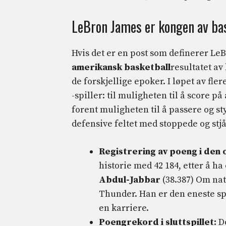
LeBron James er kongen av ba
Hvis det er en post som definerer LeB
amerikansk basketball
resultatet av 
de forskjellige epoker. I løpet av flere
-spiller: til muligheten til å score p
forent muligheten til å passere og s
defensive feltet med stoppede og stjå
Registrering av poeng i den
historie med 42 184, etter å h
Abdul-Jabbar
(38.387) Om na
Thunder. Han er den eneste sp
en karriere.
Poengrekord i sluttspillet:
Do