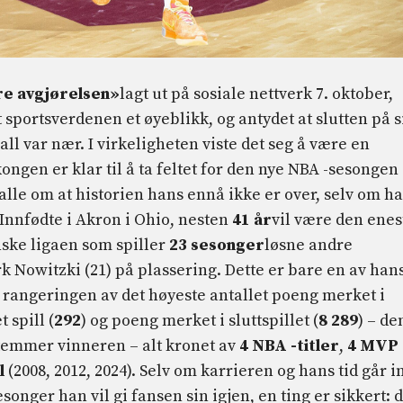
e avgjørelsen»
lagt ut på sosiale nettverk 7. oktober,
sportsverdenen et øyeblikk, og antydet at slutten på s
l var nær. I virkeligheten viste det seg å være en
gen er klar til å ta feltet for den nye NBA -sesongen
alle om at historien hans ennå ikke er over, selv om h
 Innfødte i Akron i Ohio, nesten
41 år
vil være den enes
nske ligaen som spiller
23 sesonger
løsne andre
k Nowitzki (21) på plassering. Dette er bare en av han
 rangeringen av det høyeste antallet poeng merket i
t spill (
292
) og poeng merket i sluttspillet (
8 289
) – de
temmer vinneren – alt kronet av
4 NBA -titler
,
4 MVP 
l
(2008, 2012, 2024). Selv om karrieren og hans tid går i
esonger han vil gi fansen sin igjen, en ting er sikkert: 