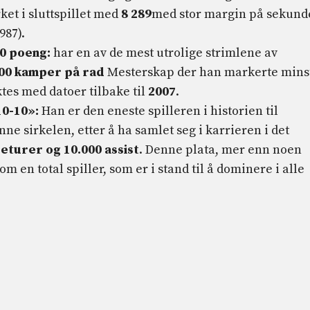
et i sluttspillet med
8 289
med stor margin på sekund
987).
10 poeng:
har en av de mest utrolige strimlene av
00 kamper på rad
Mesterskap der han markerte mins
ktes med datoer tilbake til
2007
.
10-10»:
Han er den eneste spilleren i historien til
ne sirkelen, etter å ha samlet seg i karrieren i det
returer og 10.000 assist
. Denne plata, mer enn noen
m en total spiller, som er i stand til å dominere i alle