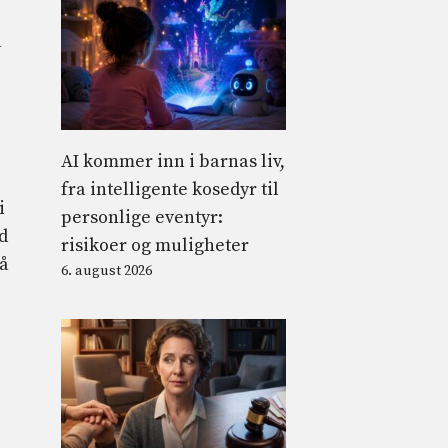
å
AI kommer inn i barnas liv,
fra intelligente kosedyr til
i
personlige eventyr:
d
risikoer og muligheter
vå
6. august 2026