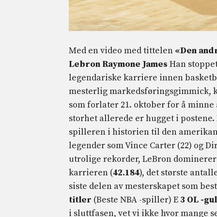
Med en video med tittelen
«Den andr
Lebron Raymone James
Han stoppet 
legendariske karriere innen basketbal
mesterlig markedsføringsgimmick, kon
som forlater 21. oktober for å minne 
storhet allerede er hugget i postene.
spilleren i historien til den amerika
legender som Vince Carter (22) og Dir
utrolige rekorder, LeBron dominerer
karrieren (
42.184
), det største antalle
siste delen av mesterskapet som bes
titler
(Beste NBA -spiller) E
3 OL -gul
i sluttfasen, vet vi ikke hvor mange s