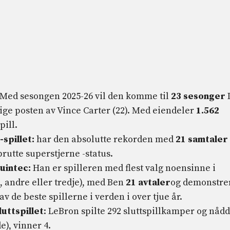
Med sesongen 2025-26 vil den komme til
23 sesonger
ge posten av Vince Carter (22). Med eiendeler
1.562
pill.
-spillet:
har den absolutte rekorden med
21 samtaler
rutte superstjerne -status.
Quintec:
Han er spilleren med flest valg noensinne i
e, andre eller tredje), med Ben
21 avtaler
og demonstre
v de beste spillerne i verden i over tjue år.
luttspillet
: LeBron spilte 292 sluttspillkamper og nåd
), vinner 4.