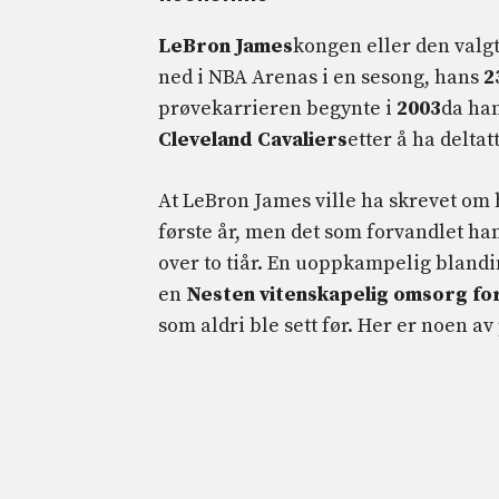
LeBron James
kongen eller den valgt
ned i NBA Arenas i en sesong, hans
2
prøvekarrieren begynte i
2003
da han
Cleveland Cavaliers
etter å ha deltat
At LeBron James ville ha skrevet om h
første år, men det som forvandlet ham 
over to tiår. En uoppkampelig bland
en
Nesten vitenskapelig omsorg fo
som aldri ble sett før. Her er noen av 