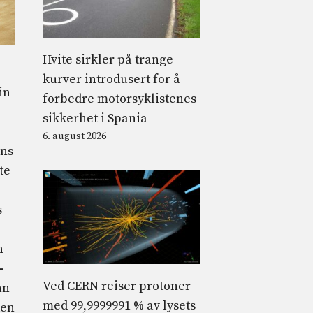
Hvite sirkler på trange
kurver introdusert for å
in
forbedre motorsyklistenes
sikkerhet i Spania
6. august 2026
ans
te
s
n
-
Ved CERN reiser protoner
nn
med 99,9999991 % av lysets
den