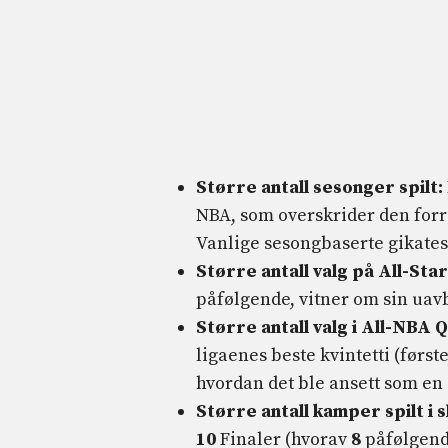
Større antall sesonger spilt:
NBA, som overskrider den forri
Vanlige sesongbaserte gikates
Større antall valg på All-Star
påfølgende, vitner om sin uavb
Større antall valg i All-NBA 
ligaenes beste kvintetti (først
hvordan det ble ansett som en a
Større antall kamper spilt i s
10
Finaler (hvorav
8
påfølgende