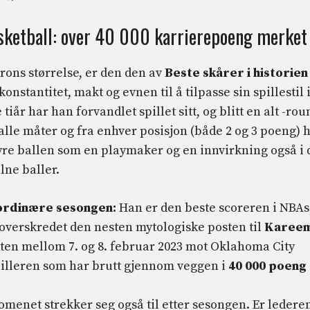
sketball: over 40 000 karrierepoeng merket
rons størrelse, er den den av
Beste skårer i historien 
konstantitet, makt og evnen til å tilpasse sin spillestil 
 tiår har han forvandlet spillet sitt, og blitt en alt -rou
å alle måter og fra enhver posisjon (både 2 og 3 poeng) 
tyre ballen som en playmaker og en innvirkning også i 
lne baller.
 ordinære sesongen:
Han er den beste scoreren i NBAs
a overskredet den nesten mytologiske posten til
Karee
tten mellom 7. og 8. februar 2023 mot Oklahoma City
illeren som har brutt gjennom veggen i
40 000 poeng
menet strekker seg også til etter sesongen. Er ledere