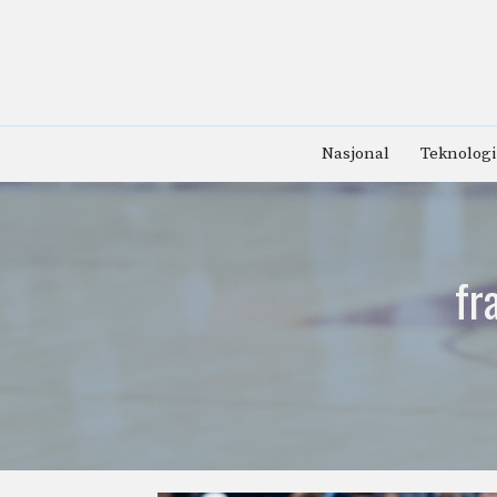
Hopp
til
innhold
Nasjonal
Teknologi
fr