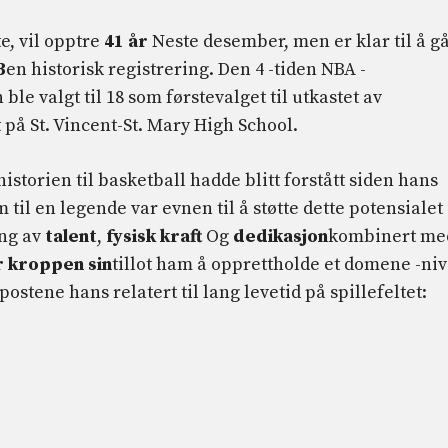
e, vil opptre
41 år
Neste desember, men er klar til å g
3
en historisk registrering. Den 4 -tiden NBA -
 ble valgt til 18 som førstevalget til utkastet av
t på St. Vincent-St. Mary High School.
istorien til basketball hadde blitt forstått siden hans
til en legende var evnen til å støtte dette potensialet 
ing av
talent
,
fysisk kraft
Og
dedikasjon
kombinert me
r kroppen sin
tillot ham å opprettholde et domene -ni
postene hans relatert til lang levetid på spillefeltet: