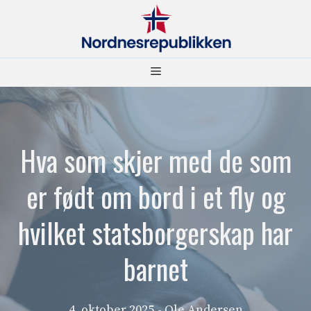
Hopp
til
innhold
Meny
Hva som skjer med de som
er født om bord i et fly og
hvilket statsborgerskap har
barnet
4. oktober 2025
- Ole Andersen