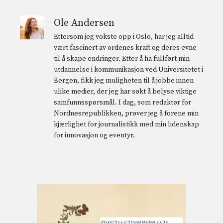
Ole Andersen
Ettersom jeg vokste opp i Oslo, har jeg alltid
vært fascinert av ordenes kraft og deres evne
til å skape endringer. Etter å ha fullført min
utdannelse i kommunikasjon ved Universitetet i
Bergen, fikk jeg muligheten til å jobbe innen
ulike medier, der jeg har søkt å belyse viktige
samfunnsspørsmål. I dag, som redaktør for
Nordnesrepublikken, prøver jeg å forene min
kjærlighet for journalistikk med min lidenskap
for innovasjon og eventyr.