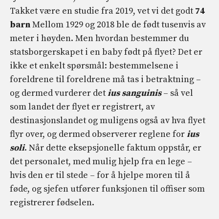
Takket være en studie fra 2019, vet vi det godt
74
barn
Mellom 1929 og 2018 ble de født tusenvis av
meter i høyden. Men hvordan bestemmer du
statsborgerskapet i en baby født på flyet? Det er
ikke et enkelt spørsmål: bestemmelsene i
foreldrene til foreldrene må tas i betraktning –
og dermed vurderer det
ius sanguinis
– så vel
som landet der flyet er registrert, av
destinasjonslandet og muligens også av hva flyet
flyr over, og dermed observerer reglene for
ius
soli
. Når dette eksepsjonelle faktum oppstår, er
det personalet, med mulig hjelp fra en lege –
hvis den er til stede – for å hjelpe moren til å
føde, og sjefen utfører funksjonen til offiser som
registrerer fødselen.