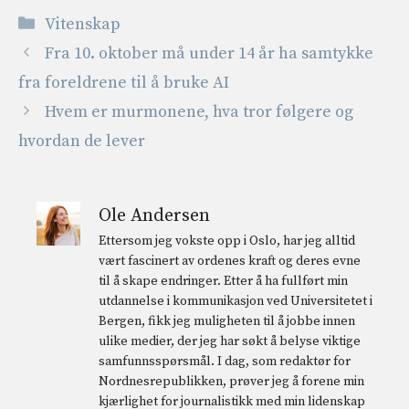
Kategorier
Vitenskap
Fra 10. oktober må under 14 år ha samtykke
fra foreldrene til å bruke AI
Hvem er murmonene, hva tror følgere og
hvordan de lever
Ole Andersen
Ettersom jeg vokste opp i Oslo, har jeg alltid
vært fascinert av ordenes kraft og deres evne
til å skape endringer. Etter å ha fullført min
utdannelse i kommunikasjon ved Universitetet i
Bergen, fikk jeg muligheten til å jobbe innen
ulike medier, der jeg har søkt å belyse viktige
samfunnsspørsmål. I dag, som redaktør for
Nordnesrepublikken, prøver jeg å forene min
kjærlighet for journalistikk med min lidenskap