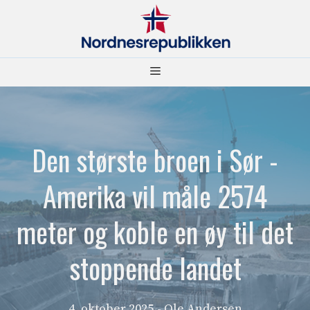
Hopp
til
innhold
Meny
Den største broen i Sør -
Amerika vil måle 2574
meter og koble en øy til det
stoppende landet
4. oktober 2025
- Ole Andersen