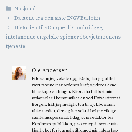
Kategorier
Nasjonal
Dataene fra den siste INGV Bulletin
Historien til «Cinque di Cambridge»,
intetanende engelske spioner i Sovjetunionens
tjeneste
Ole Andersen
Ettersom jeg vokste opp i Oslo, har jeg alltid
vært fascinert av ordenes kraft og deres evne
til å skape endringer. Etter å ha fullført min
utdannelse i kommunikasjon ved Universitetet i
Bergen, fikk jeg muligheten til å jobbe innen
ulike medier, der jeg har søkt å belyse viktige
samfunnsspørsmål. I dag, som redaktør for
Nordnesrepublikken, prøver jeg å forene min
kjærlighet for journalistikk med min lidenskap