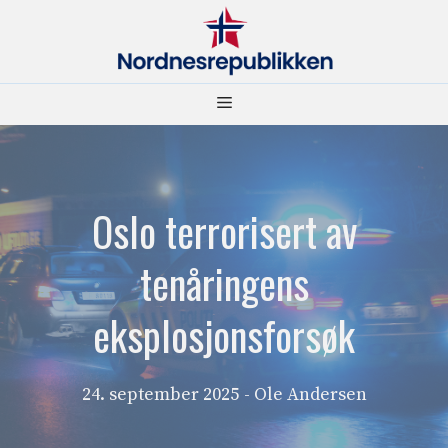
Hopp
til
innhold
Meny
Oslo terrorisert av
tenåringens
eksplosjonsforsøk
24. september 2025
- Ole Andersen