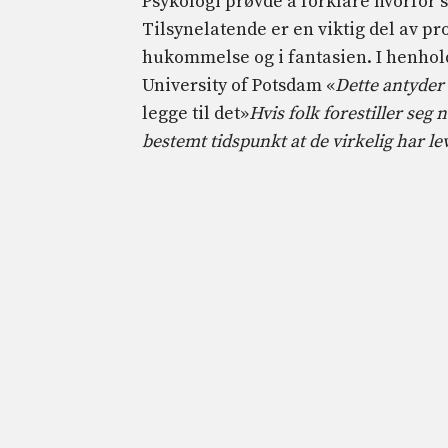
Psykologi prøvde å forklare hvorfor s
Tilsynelatende er en viktig del av pr
hukommelse og i fantasien. I henhold 
University of Potsdam «
Dette antyder
legge til det»
Hvis folk forestiller seg 
bestemt tidspunkt at de virkelig har le