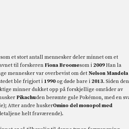
som et stort antall mennesker deler minnet om et
avnet til forskeren
Fiona Broome
som i
2009
Han la
ange mennesker var overbevist om det
Nelson Mandela
stedet ble frigjort i
1990
og døde bare i
2013
. Siden den
iktige minner dukket opp på forskjellige områder av
 husker
Pikachu
den berømte gule Pokémon, med en sv
de); Atter andre husker
Omino del monopol med
 detaljene helt fraværende).