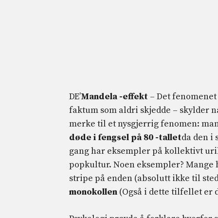
DE’
Mandela -effekt
– Det fenomenet 
faktum som aldri skjedde – skylder n
merke til et nysgjerrig fenomen: m
døde i fengsel på 80 -tallet
da den i 
gang har eksempler på kollektivt ur
popkultur. Noen eksempler? Mange
stripe på enden (absolutt ikke til ste
monokollen
(Også i dette tilfellet er