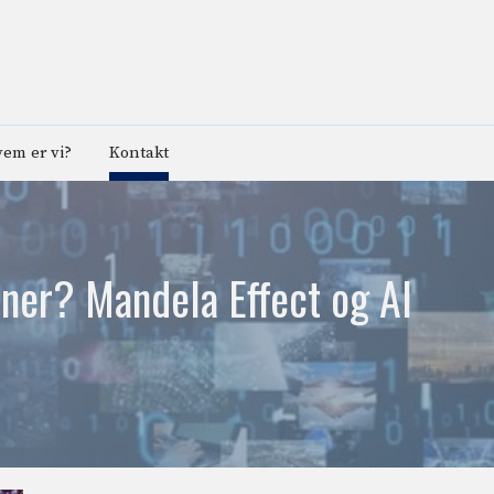
em er vi?
Kontakt
nner? Mandela Effect og AI