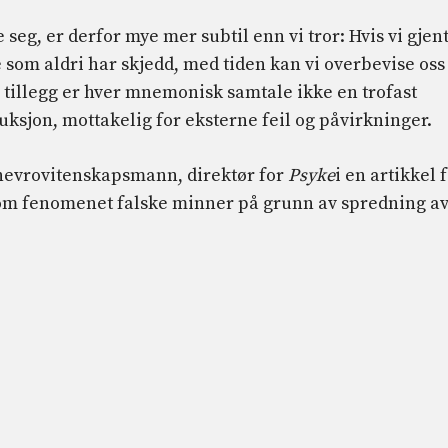
seg, er derfor mye mer subtil enn vi tror: Hvis vi gjen
se som aldri har skjedd, med tiden kan vi overbevise oss
 I tillegg er hver mnemonisk samtale ikke en trofast
ksjon, mottakelig for eksterne feil og påvirkninger.
 nevrovitenskapsmann, direktør for
Psyke
i en artikkel 
om fenomenet falske minner på grunn av spredning a