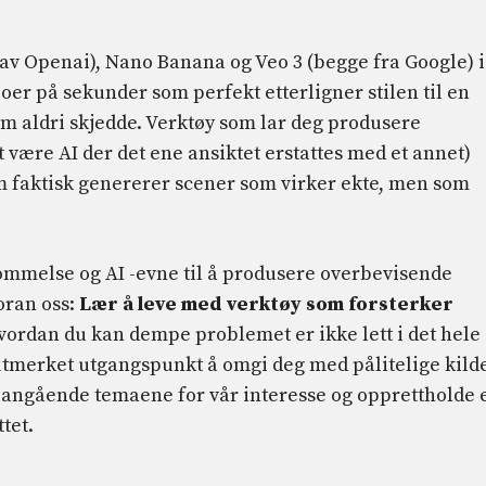
av Openai), Nano Banana og Veo 3 (begge fra Google) i
eoer på sekunder som perfekt etterligner stilen til en
om aldri skjedde. Verktøy som lar deg produsere
være AI der det ene ansiktet erstattes med et annet)
om faktisk genererer scener som virker ekte, men som
mmelse og AI -evne til å produsere overbevisende
oran oss:
Lær å leve med verktøy som forsterker
hvordan du kan dempe problemet er ikke lett i det hele
t utmerket utgangspunkt å omgi deg med pålitelige kilde
ngående temaene for vår interesse og opprettholde 
ttet.