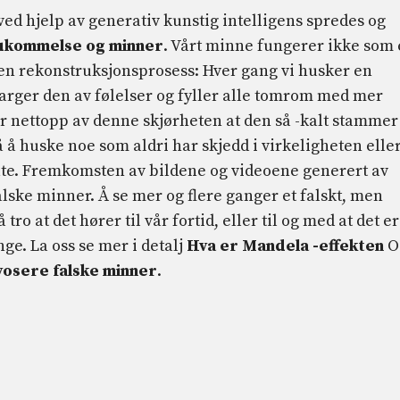
ved hjelp av generativ kunstig intelligens spredes og
hukommelse og minner
. Vårt minne fungerer ikke som 
å en rekonstruksjonsprosess: Hver gang vi husker en
arger den av følelser og fyller alle tomrom med mer
er nettopp av denne skjørheten at den så -kalt stammer
på å huske noe som aldri har skjedd i virkeligheten elle
te. Fremkomsten av bildene og videoene generert av
falske minner. Å se mer og flere ganger et falskt, men
tro at det hører til vår fortid, eller til og med at det er
ge. La oss se mer i detalj
Hva er Mandela -effekten
O
ovosere falske minner
.