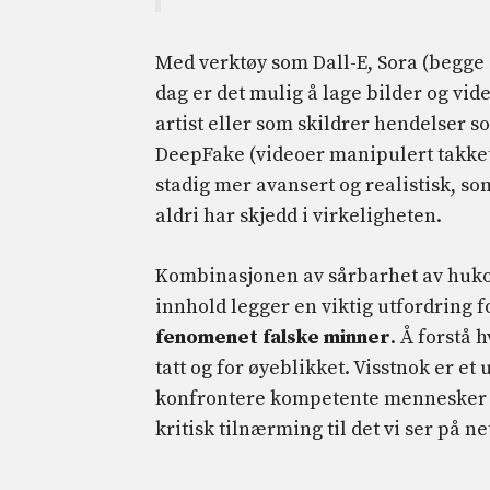
Med verktøy som Dall-E, Sora (begge 
dag er det mulig å lage bilder og vid
artist eller som skildrer hendelser s
DeepFake (videoer manipulert takket 
stadig mer avansert og realistisk, s
aldri har skjedd i virkeligheten.
Kombinasjonen av sårbarhet av huko
innhold legger en viktig utfordring f
fenomenet falske minner
. Å forstå 
tatt og for øyeblikket. Visstnok er e
konfrontere kompetente mennesker a
kritisk tilnærming til det vi ser på ne