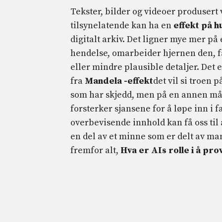
Tekster, bilder og videoer produsert 
tilsynelatende kan ha en
effekt på 
digitalt arkiv. Det ligner mye mer p
hendelse, omarbeider hjernen den, f
eller mindre plausible detaljer. Det 
fra
Mandela -effekt
det vil si troen 
som har skjedd, men på en annen må
forsterker sjansene for å løpe inn i 
overbevisende innhold kan få oss til å 
en del av et minne som er delt av man
fremfor alt,
Hva er AIs rolle i å pr