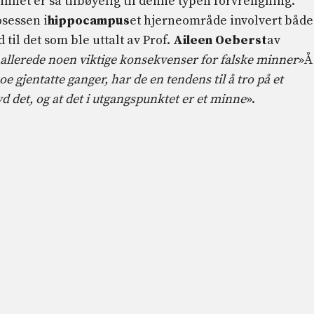
innet er så tilbøyelig til denne typen forvrengning.
osessen i
hippocampus
et hjerneområde involvert både
til det som ble uttalt av Prof.
Aileen Oeberst
av
 allerede noen viktige konsekvenser for falske minner
»Å
noe gjentatte ganger, har de en tendens til å tro på et
vd det, og at det i utgangspunktet er et minne
».