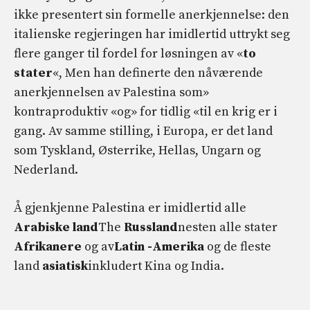
ikke presentert sin formelle anerkjennelse: den
italienske regjeringen har imidlertid uttrykt seg
flere ganger til fordel for løsningen av «
to
stater
«, Men han definerte den nåværende
anerkjennelsen av Palestina som»
kontraproduktiv «og» for tidlig «til en krig er i
gang. Av samme stilling, i Europa, er det land
som Tyskland, Østerrike, Hellas, Ungarn og
Nederland.
Å gjenkjenne Palestina er imidlertid alle
Arabiske land
The
Russland
nesten alle stater
Afrikanere
og av
Latin -Amerika
og de fleste
land
asiatisk
inkludert Kina og India.