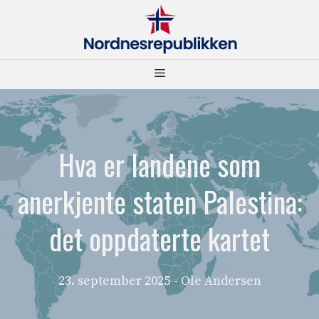
Hopp
til
innhold
Meny
Hva er landene som
anerkjente staten Palestina:
det oppdaterte kartet
23. september 2025
- Ole Andersen