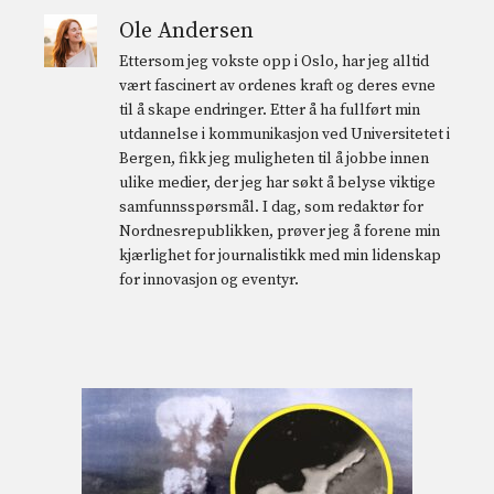
Ole Andersen
Ettersom jeg vokste opp i Oslo, har jeg alltid
vært fascinert av ordenes kraft og deres evne
til å skape endringer. Etter å ha fullført min
utdannelse i kommunikasjon ved Universitetet i
Bergen, fikk jeg muligheten til å jobbe innen
ulike medier, der jeg har søkt å belyse viktige
samfunnsspørsmål. I dag, som redaktør for
Nordnesrepublikken, prøver jeg å forene min
kjærlighet for journalistikk med min lidenskap
for innovasjon og eventyr.