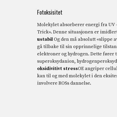
Fotoksisitet
Molekylet absorberer energi fra UV -en
Trick». Denne situasjonen er imidlert
ustabil
Og den må absolutt «slippe a
gå tilbake til sin opprinnelige tilst
elektroner og hydrogen. Dette fører 
superoksydanion, hydrogenperoksyd, 
oksidivitivt stress
OE angriper cellu
kan til og med molekylet i den eksite
involvere ROSs dannelse.