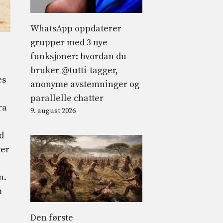
WhatsApp oppdaterer
grupper med 3 nye
funksjoner: hvordan du
bruker @tutti-tagger,
es
anonyme avstemninger og
parallelle chatter
ra
9. august 2026
d
rer
n.
m
Den første