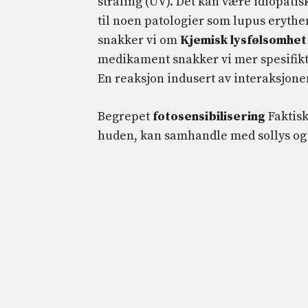
stråling (UV). Det kan være idiopatisk
til noen patologier som lupus erythema
snakker vi om
Kjemisk lysfølsomhe
medikament snakker vi mer spesifik
En reaksjon indusert av interaksjone
Begrepet
fotosensibilisering
Faktisk
huden, kan samhandle med sollys og 