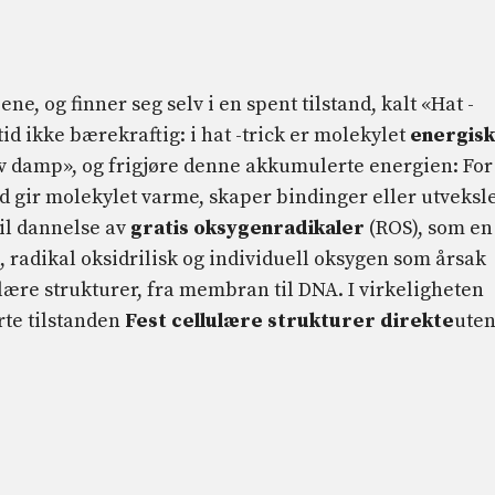
e, og finner seg selv i en spent tilstand, kalt «Hat -
id ikke bærekraftig: i hat -trick er molekylet
energisk
v damp», og frigjøre denne akkumulerte energien: For
and gir molekylet varme, skaper bindinger eller utveksl
til dannelse av
gratis oksygenradikaler
(ROS), som en
radikal oksidrilisk og individuell oksygen som årsak
lære strukturer, fra membran til DNA. I virkeligheten
rte tilstanden
Fest cellulære strukturer direkte
uten