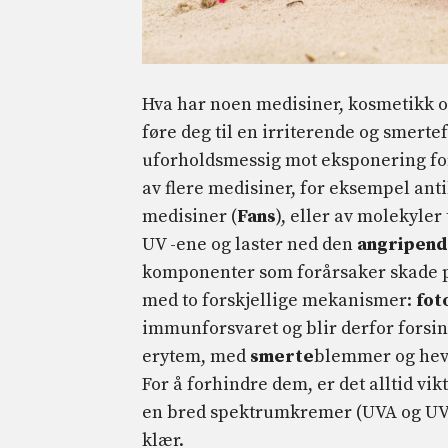
Hva har noen medisiner, kosmetikk o
føre deg til en irriterende og smerte
uforholdsmessig mot eksponering for u
av flere medisiner, for eksempel anti
medisiner (
Fans
), eller av molekyler
UV -ene og laster ned den
angripende
komponenter som forårsaker skade på
med to forskjellige mekanismer:
fot
immunforsvaret og blir derfor forsink
erytem, ​​med
smerte
blemmer og heve
For å forhindre dem, er det alltid vik
en bred spektrumkremer (UVA og UVB)
klær.