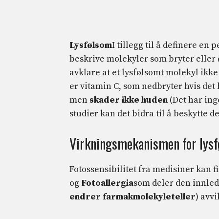
Lysfølsom
I tillegg til å definere en
beskrive molekyler som bryter eller ø
avklare at et lysfølsomt molekyl ikke
er vitamin C, som nedbryter hvis det bl
men
skader ikke huden
(Det har ing
studier kan det bidra til å beskytte d
Virkningsmekanismen for lys
Fotossensibilitet fra medisiner kan 
og
Fotoallergia
som deler den innled
endrer farmakmolekylet
eller
) avv