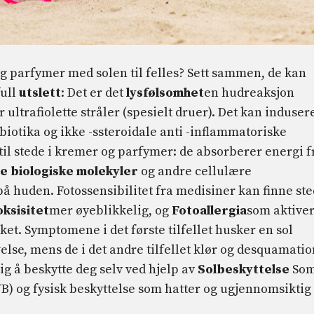
g parfymer med solen til felles? Sett sammen, de kan
full
utslett
: Det er det
lysfølsomhet
en hudreaksjon
ltrafiolette stråler (spesielt druer). Det kan induser
biotika og ikke -ssteroidale anti -inflammatoriske
 til stede i kremer og parfymer: de absorberer energi f
 biologiske molekyler
og andre cellulære
 huden. Fotossensibilitet fra medisiner kan finne ste
oksisitet
mer øyeblikkelig, og
Fotoallergia
som aktive
et. Symptomene i det første tilfellet husker en sol
lse, mens de i det andre tilfellet klør og desquamatio
tig å beskytte deg selv ved hjelp av
Solbeskyttelse
So
 og fysisk beskyttelse som hatter og ugjennomsiktig