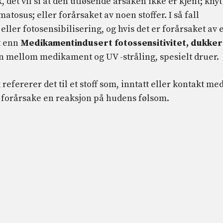
, det vil si at den utløsende årsaken ikke er kjent; knyt
tosus; eller forårsaket av noen stoffer. I så fall
t
eller fotosensibilisering, og hvis det er forårsaket av 
t enn
Medikamentindusert fotossensitivitet, dukker
n mellom medikament og UV -stråling, spesielt druer.
 refererer det til et stoff som, inntatt eller kontakt me
forårsake en reaksjon på hudens følsom.