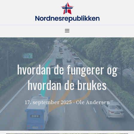
Hopp
til
innhold
Meny
hvordan de fungerer og
hvordan de brukes
17. september 2025
- Ole Andersen