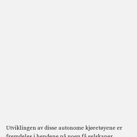
Utviklingen av disse autonome kjøretøyene er
fremdeles i hendene på noen få selskaper,