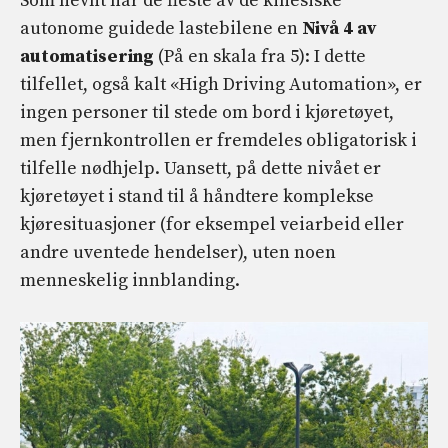
Som nevnt har de fleste av de kinesiske
autonome guidede lastebilene en
Nivå 4 av
automatisering
(På en skala fra 5): I dette
tilfellet, også kalt «High Driving Automation», er
ingen personer til stede om bord i kjøretøyet,
men fjernkontrollen er fremdeles obligatorisk i
tilfelle nødhjelp. Uansett, på dette nivået er
kjøretøyet i stand til å håndtere komplekse
kjøresituasjoner (for eksempel veiarbeid eller
andre uventede hendelser), uten noen
menneskelig innblanding.