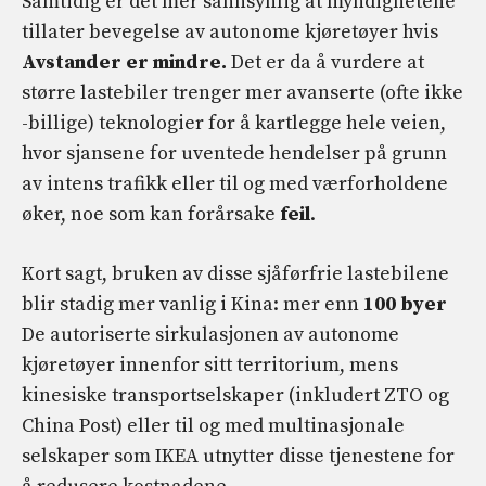
Samtidig er det mer sannsynlig at myndighetene
tillater bevegelse av autonome kjøretøyer hvis
Avstander er mindre.
Det er da å vurdere at
større lastebiler trenger mer avanserte (ofte ikke
-billige) teknologier for å kartlegge hele veien,
hvor sjansene for uventede hendelser på grunn
av intens trafikk eller til og med værforholdene
øker, noe som kan forårsake
feil
.
Kort sagt, bruken av disse sjåførfrie lastebilene
blir stadig mer vanlig i Kina: mer enn
100 byer
De autoriserte sirkulasjonen av autonome
kjøretøyer innenfor sitt territorium, mens
kinesiske transportselskaper (inkludert ZTO og
China Post) eller til og med multinasjonale
selskaper som IKEA utnytter disse tjenestene for