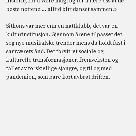
historie, for å være magi og for å lære oss at de
beste nettene … alltid blir danset sammen.»
Sithons var mer enn en nattklubb, det var en
kulturinstitusjon. Gjennom årene tilpasset det
seg nye musikalske trender mens du holdt fast i
samværets ånd. Det forvitret sosiale og
kulturelle transformasjoner, fremveksten og
fallet av forskjellige sjangre, og til og med
pandemien, som bare kort avbrøt driften.