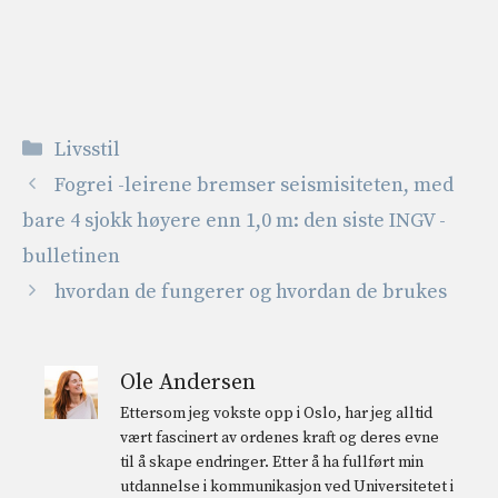
Kategorier
Livsstil
Fogrei -leirene bremser seismisiteten, med
bare 4 sjokk høyere enn 1,0 m: den siste INGV -
bulletinen
hvordan de fungerer og hvordan de brukes
Ole Andersen
Ettersom jeg vokste opp i Oslo, har jeg alltid
vært fascinert av ordenes kraft og deres evne
til å skape endringer. Etter å ha fullført min
utdannelse i kommunikasjon ved Universitetet i