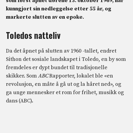
som først åpnet dørene 13. oktober 1969, har
kunngjort sin nedleggelse etter 55 år, og
markerte slutten av en epoke.
Toledos natteliv
Da det åpnet på slutten av 1960 -tallet, endret
Sithon det sosiale landskapet i Toledo, en by som
fremdeles er dypt bundet til tradisjonelle
skikker. Som
ABC
Rapporter, lokalet ble «en
revolusjon, en måte å gå ut og la håret ned», og
ga unge mennesker et rom for frihet, musikk og
dans (ABC).