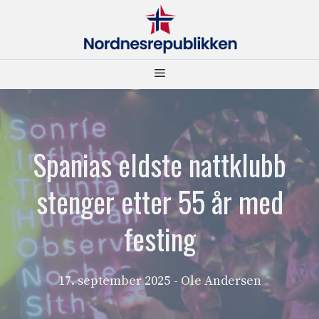
Hopp
til
innhold
Meny
Spanias eldste nattklubb
stenger etter 55 år med
festing
17. september 2025
- Ole Andersen